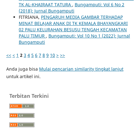
TK AL-KHAIRAAT TATURA
,
Bungamputi: Vol 6 No 2
(2018): Jurnal Bungamputi
FITRIANA,
PENGARUH MEDIA GAMBAR TERHADAP
MINAT BELAJAR ANAK DI TK KEMALA BHAYANGKARI
02 PALU KELURAHAN BESUSU TENGAH KECAMATAN
PALU TIMUR
,
Bungamputi: Vol 10 No 1 (2022): Jurnal
Bungamputi
<<
<
1
2
3
4
5
6
7
8
9
10
>
>>
Anda juga bisa
Mulai pencarian similarity tingkat lanjut
untuk artikel ini.
Terbitan Terkini