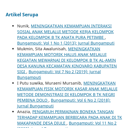
Artikel Serupa
Nunik,
MENINGKATKAN KEMAMPUAN INTERAKSI
SOSIAL ANAK MELALUI METODE KERJA KELOMPOK
PADA KELOMPOK B TK ANATA PURA PETIMBE
,
Bungamputi: Vol 1 No 1 (2013): Jurnal Bungamputi
Mukmin, Sita Awalunisah,
MENINGKATKAN
KEMAMPUAN MOTORIK HALUS ANAK MELALUI
KEGIATAN MEWARNAI DI KELOMPOK B TK AL-AMIN
DESA KANUNA KECAMATAN KINOVARO KABUPATEN
SIGI
,
Bungamputi: Vol 7 No 2 (2019): Jurnal
Bungamputi
I Putu suwika, Muraeni Mursanib,
MENINGKATKAN
KEMAMPUAN FISIK MOTORIK KASAR ANAK MELALUI
METODE DEMONSTRASI DI KELOMPOK B TK NEGRI
PEMBINA DOLO
,
Bungamputi: Vol 6 No 2 (2018):
Jurnal Bungamputi
Anazia,
PENGARUH PERMAINAN BONEKA TANGAN
TERHADAP KEMAMPUAN BERBICARA PADA ANAK DI TK
MAKAPANDE DESA DIULE
,
Bungamputi: Vol 11 No 2