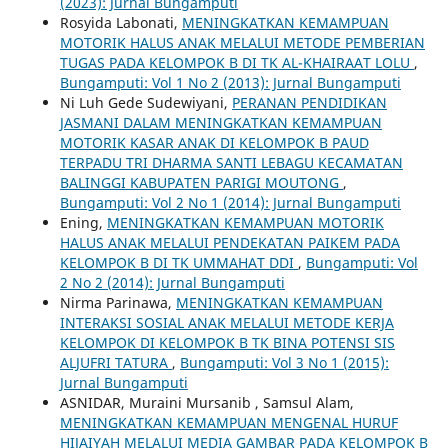
(2023): Jurnal Bungamputi
Rosyida Labonati,
MENINGKATKAN KEMAMPUAN
MOTORIK HALUS ANAK MELALUI METODE PEMBERIAN
TUGAS PADA KELOMPOK B DI TK AL-KHAIRAAT LOLU
,
Bungamputi: Vol 1 No 2 (2013): Jurnal Bungamputi
Ni Luh Gede Sudewiyani,
PERANAN PENDIDIKAN
JASMANI DALAM MENINGKATKAN KEMAMPUAN
MOTORIK KASAR ANAK DI KELOMPOK B PAUD
TERPADU TRI DHARMA SANTI LEBAGU KECAMATAN
BALINGGI KABUPATEN PARIGI MOUTONG
,
Bungamputi: Vol 2 No 1 (2014): Jurnal Bungamputi
Ening,
MENINGKATKAN KEMAMPUAN MOTORIK
HALUS ANAK MELALUI PENDEKATAN PAIKEM PADA
KELOMPOK B DI TK UMMAHAT DDI
,
Bungamputi: Vol
2 No 2 (2014): Jurnal Bungamputi
Nirma Parinawa,
MENINGKATKAN KEMAMPUAN
INTERAKSI SOSIAL ANAK MELALUI METODE KERJA
KELOMPOK DI KELOMPOK B TK BINA POTENSI SIS
ALJUFRI TATURA
,
Bungamputi: Vol 3 No 1 (2015):
Jurnal Bungamputi
ASNIDAR, Muraini Mursanib , Samsul Alam,
MENINGKATKAN KEMAMPUAN MENGENAL HURUF
HIJAIYAH MELALUI MEDIA GAMBAR PADA KELOMPOK B