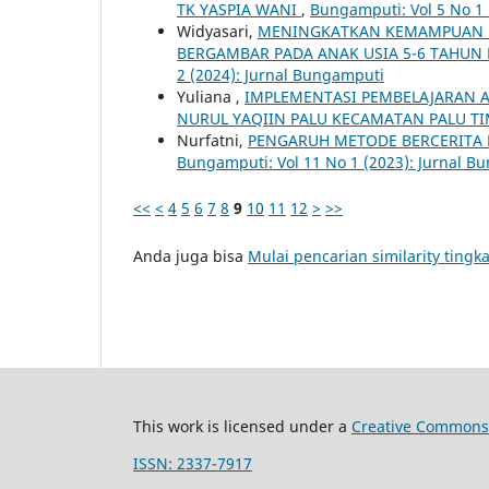
TK YASPIA WANI
,
Bungamputi: Vol 5 No 1 
Widyasari,
MENINGKATKAN KEMAMPUAN LI
BERGAMBAR PADA ANAK USIA 5-6 TAHUN 
2 (2024): Jurnal Bungamputi
Yuliana ,
IMPLEMENTASI PEMBELAJARAN A
NURUL YAQIIN PALU KECAMATAN PALU T
Nurfatni,
PENGARUH METODE BERCERITA
Bungamputi: Vol 11 No 1 (2023): Jurnal B
<<
<
4
5
6
7
8
9
10
11
12
>
>>
Anda juga bisa
Mulai pencarian similarity tingka
This work is licensed under a
Creative Commons 
ISSN: 2337-7917