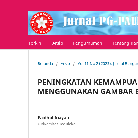
Terkini
Arsip
Pengumuman
Tentang Ka
Beranda
/
Arsip
/
Vol 11 No 2 (2023): Jurnal Bung
PENINGKATAN KEMAMPUA
MENGGUNAKAN GAMBAR BER
Faidhul Inayah
Universitas Tadulako