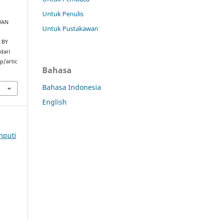
Untuk Penulis
UAN
Untuk Pustakawan
 BY
 dari
p/artic
Bahasa
Bahasa Indonesia
English
mputi