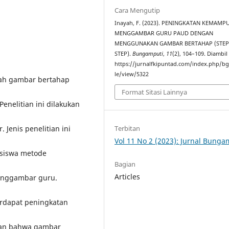
Cara Mengutip
Inayah, F. (2023). PENINGKATAN KEMAMP
MENGGAMBAR GURU PAUD DENGAN
MENGGUNAKAN GAMBAR BERTAHAP (STEP
STEP).
Bungamputi
,
11
(2), 104–109. Diambil
https://jurnalfkipuntad.com/index.php/bg
le/view/5322
kah gambar bertahap
Format Sitasi Lainnya
elitian ini dilakukan
enis penelitian ini
Terbitan
Vol 11 No 2 (2023): Jurnal Bunga
asiswa metode
Bagian
Articles
enggambar guru.
erdapat peningkatan
ulan bahwa gambar