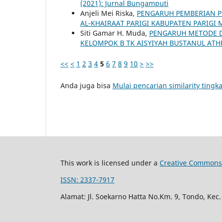
(2021): Jurnal Bungamputi
Anjeli Mei Riska,
PENGARUH PEMBERIAN P
AL-KHAIRAAT PARIGI KABUPATEN PARIG
Siti Gamar H. Muda,
PENGARUH METODE 
KELOMPOK B TK AISYIYAH BUSTANUL ATHF
<<
<
1
2
3
4
5
6
7
8
9
10
>
>>
Anda juga bisa
Mulai pencarian similarity tingka
This work is licensed under a
Creative Commons 
ISSN: 2337-7917
Alamat: Jl. Soekarno Hatta No.Km. 9, Tondo, Kec