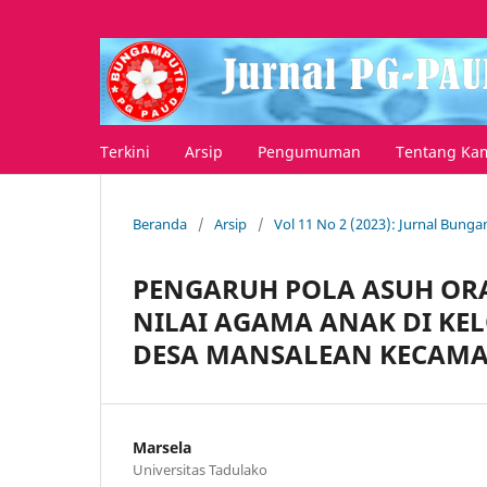
Terkini
Arsip
Pengumuman
Tentang Ka
Beranda
/
Arsip
/
Vol 11 No 2 (2023): Jurnal Bung
PENGARUH POLA ASUH O
NILAI AGAMA ANAK DI KE
DESA MANSALEAN KECAM
Marsela
Universitas Tadulako