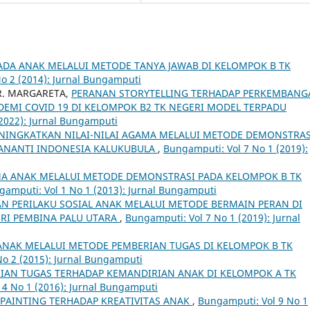
DA ANAK MELALUI METODE TANYA JAWAB DI KELOMPOK B TK
o 2 (2014): Jurnal Bungamputi
R. MARGARETA,
PERANAN STORYTELLING TERHADAP PERKEMBANG
DEMI COVID 19 DI KELOMPOK B2 TK NEGERI MODEL TERPADU
2022): Jurnal Bungamputi
NINGKATKAN NILAI-NILAI AGAMA MELALUI METODE DEMONSTRAS
ANANTI INDONESIA KALUKUBULA
,
Bungamputi: Vol 7 No 1 (2019):
MA ANAK MELALUI METODE DEMONSTRASI PADA KELOMPOK B TK
gamputi: Vol 1 No 1 (2013): Jurnal Bungamputi
 PERILAKU SOSIAL ANAK MELALUI METODE BERMAIN PERAN DI
RI PEMBINA PALU UTARA
,
Bungamputi: Vol 7 No 1 (2019): Jurnal
ANAK MELALUI METODE PEMBERIAN TUGAS DI KELOMPOK B TK
o 2 (2015): Jurnal Bungamputi
AN TUGAS TERHADAP KEMANDIRIAN ANAK DI KELOMPOK A TK
 4 No 1 (2016): Jurnal Bungamputi
PAINTING TERHADAP KREATIVITAS ANAK
,
Bungamputi: Vol 9 No 1