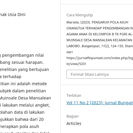
nak Usia Dini
Cara Mengutip
Marsela. (2023). PENGARUH POLA ASUH
ORANGTUA TERHADAP PENGEMBANGAN NI
AGAMA ANAK DI KELOMPOK B TK PGRI A
MUINSALE DESA MANSALEAN KECAMATAN
LABOBO.
Bungamputi
,
11
(2), 124–135. Diam
dari
ng pengembangan nilai
https://jurnalfkipuntad.com/index.php/bg
bang sesuai harapan.
le/view/5331
enelitian yang bertujuan
Format Sitasi Lainnya
a terhadap
tian ini adalah metode
Subjek dalam penelitian
Terbitan
 Muinsale Desa Mansalean
Vol 11 No 2 (2023): Jurnal Bunga
 lakukan melalui angket,
lahan data di lakukan
Bagian
njukkan bahwa dari 20
Articles
nerapkan pola asuh