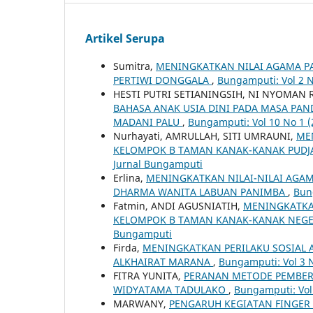
Artikel Serupa
Sumitra,
MENINGKATKAN NILAI AGAMA PA
PERTIWI DONGGALA
,
Bungamputi: Vol 2 N
HESTI PUTRI SETIANINGSIH, NI NYOMAN 
BAHASA ANAK USIA DINI PADA MASA PAN
MADANI PALU
,
Bungamputi: Vol 10 No 1 (
Nurhayati, AMRULLAH, SITI UMRAUNI,
ME
KELOMPOK B TAMAN KANAK-KANAK PUDJ
Jurnal Bungamputi
Erlina,
MENINGKATKAN NILAI-NILAI AGA
DHARMA WANITA LABUAN PANIMBA
,
Bun
Fatmin, ANDI AGUSNIATIH,
MENINGKATKAN
KELOMPOK B TAMAN KANAK-KANAK NEGE
Bungamputi
Firda,
MENINGKATKAN PERILAKU SOSIAL 
ALKHAIRAT MARANA
,
Bungamputi: Vol 3 N
FITRA YUNITA,
PERANAN METODE PEMBERI
WIDYATAMA TADULAKO
,
Bungamputi: Vol
MARWANY,
PENGARUH KEGIATAN FINGER 