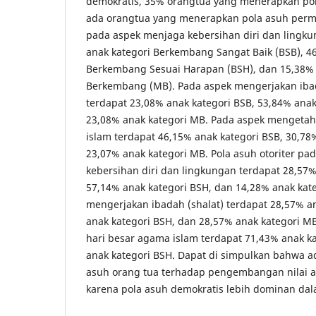
demokratis, 35% orangtua yang menerapkan pola
ada orangtua yang menerapkan pola asuh permis
pada aspek menjaga kebersihan diri dan lingk
anak kategori Berkembang Sangat Baik (BSB), 4
Berkembang Sesuai Harapan (BSH), dan 15,38% 
Berkembang (MB). Pada aspek mengerjakan ibad
terdapat 23,08% anak kategori BSB, 53,84% anak
23,08% anak kategori MB. Pada aspek mengetah
islam terdapat 46,15% anak kategori BSB, 30,78
23,07% anak kategori MB. Pola asuh otoriter p
kebersihan diri dan lingkungan terdapat 28,57%
57,14% anak kategori BSH, dan 14,28% anak kat
mengerjakan ibadah (shalat) terdapat 28,57% a
anak kategori BSH, dan 28,57% anak kategori M
hari besar agama islam terdapat 71,43% anak k
anak kategori BSH. Dapat di simpulkan bahwa a
asuh orang tua terhadap pengembangan nilai a
karena pola asuh demokratis lebih dominan dala