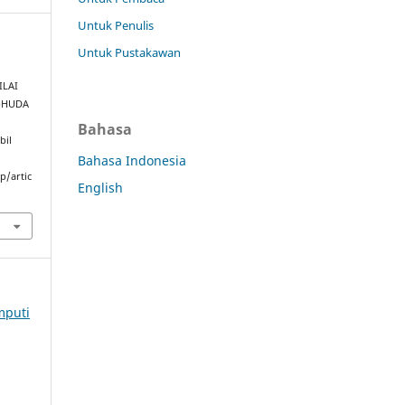
Untuk Penulis
Untuk Pustakawan
LAI
L-HUDA
Bahasa
bil
Bahasa Indonesia
p/artic
English
mputi