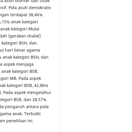
 asuh otoriter dan tidak
if. Pola asuh demokratis
ungan terdapat 38,46%
6,15% anak kategori
anak kategori Mulai
ah (gerakan shalat)
 kategori BSH, dan
ui hari besar agama
% anak kategori BSH, dan
ada aspek menjaga
 anak kategori BSB,
egori MB. Pada aspek
nak kategori BSB, 42,86%
B. Pada aspek mengetahui
ategori BSB, dan 28,57%
da pengaruh antara pola
gama anak. Terbukti
m penelitian ini.