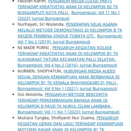
Fauziah Karim,
PENGARUH MEDIA LOOSE PARTS
TERHADAP KREATIVITAS ANAK DI KELOMPOK B2 TK
BUNGAMPUTI KOTA PALU
,
Bungamputi: Vol 11 No 1
(2023): Jurnal Bungamputi
Nurhayati, Sri Wulanda,
PENERAPAN NILAI AGAMA
MELALUI METODE DEMONSTRASI DI KELOMPOK B TK
NEGERI PEMBINA SINDUE TOBATA OTI
,
Bungamputi:
Vol 7 No 2 (2019): Jurnal Bungamputi
NI MADE PURNI ,
PENGARUH KEGIATAN KOLASE
TERHADAP KREATIVITAS ANAK DI KELOMPOK B1 TK
ALKHAIRAAT TATURA KECAMATAN PALU SELATAN
,
Bungamputi: Vol 4 No 2 (2016): Jurnal Bungamputi
NURMIN, SHOFYATUN,
HUBUNGAN MEDIA AUDIO
VISUAL DENGAN KEMAMPUAN ANAK BERBAHASA DI
KELOMPOK B1 TK KEMALA BHAYANGKARI 01 PALU
,
Bungamputi: Vol 9 No 1 (2021): Jurnal Bungamputi
Sisi Alvionita,
PENGARUH METODE BERCERITA
TERHADAP PERKEMBANGAN BAHASA ANAK DI
KELOMPOK B PAUD TK NURUL ISLAM LAMBARA
,
Bungamputi: Vol 11 No 1 (2023): Jurnal Bungamputi
Mutiara Tungka, Shofiyanti Nur Zuama,
PENGARUH
KEGIATAN GERAK DAN LAGU TERHADAP KEMAMPUAN
MOTORIK KASAR ANAK DI KELOMPOK B1 TK