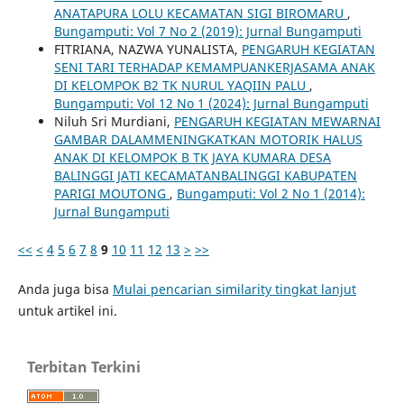
ANATAPURA LOLU KECAMATAN SIGI BIROMARU
,
Bungamputi: Vol 7 No 2 (2019): Jurnal Bungamputi
FITRIANA, NAZWA YUNALISTA,
PENGARUH KEGIATAN
SENI TARI TERHADAP KEMAMPUANKERJASAMA ANAK
DI KELOMPOK B2 TK NURUL YAQIIN PALU
,
Bungamputi: Vol 12 No 1 (2024): Jurnal Bungamputi
Niluh Sri Murdiani,
PENGARUH KEGIATAN MEWARNAI
GAMBAR DALAMMENINGKATKAN MOTORIK HALUS
ANAK DI KELOMPOK B TK JAYA KUMARA DESA
BALINGGI JATI KECAMATANBALINGGI KABUPATEN
PARIGI MOUTONG
,
Bungamputi: Vol 2 No 1 (2014):
Jurnal Bungamputi
<<
<
4
5
6
7
8
9
10
11
12
13
>
>>
Anda juga bisa
Mulai pencarian similarity tingkat lanjut
untuk artikel ini.
Terbitan Terkini