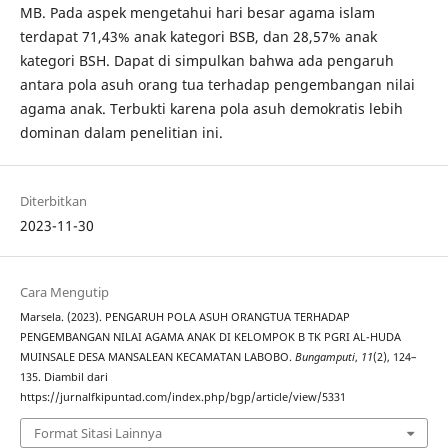
MB. Pada aspek mengetahui hari besar agama islam
terdapat 71,43% anak kategori BSB, dan 28,57% anak
kategori BSH. Dapat di simpulkan bahwa ada pengaruh
antara pola asuh orang tua terhadap pengembangan nilai
agama anak. Terbukti karena pola asuh demokratis lebih
dominan dalam penelitian ini.
Diterbitkan
2023-11-30
Cara Mengutip
Marsela. (2023). PENGARUH POLA ASUH ORANGTUA TERHADAP
PENGEMBANGAN NILAI AGAMA ANAK DI KELOMPOK B TK PGRI AL-HUDA
MUINSALE DESA MANSALEAN KECAMATAN LABOBO.
Bungamputi
,
11
(2), 124–
135. Diambil dari
https://jurnalfkipuntad.com/index.php/bgp/article/view/5331
Format Sitasi Lainnya