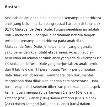
Abstrak
Masalah dalam penelitian ini adalah kemampuan berbicara
anak yang belum berkembang sesuai harapan di kelompok
B2 TK Makapande Desa Diule. Tujuan penelitian ini adalah
untuk mengetahui pengaruh permainan boneka tangan
terhadap kemampuan berbicara pada anak di TK
Makapande Desa Diule. Jenis penelitan yang digunakan,
yaitu penelitian kuantitatif eksperimen. Adapun subjek
penelitian ini adalah seruluh anak yang ada di kelompok B2
TK Makapande Desa Diule yang berjumlah 20 anak, terdiri
dari 9 laki-laki dan 11 perempuan. Teknik pengumpulan
data dilakukan observasi, wawancara, dan dokumentasi.
Pengolahan data dilakukan dengan cara presentase. Data
hasil rekapitulasi sebelum diberikan perlakuan pada aspek
kemampuan menjawab pertanyaan 2 anak (10%) dalam
kategor (BSB), 2 anak (10%) dalam kategori (BSH), 4 anak
(20%) dalam kategori (MB), dan 12 anak (60%) dalam