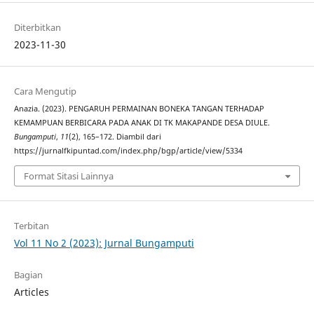
Diterbitkan
2023-11-30
Cara Mengutip
Anazia. (2023). PENGARUH PERMAINAN BONEKA TANGAN TERHADAP
KEMAMPUAN BERBICARA PADA ANAK DI TK MAKAPANDE DESA DIULE.
Bungamputi
,
11
(2), 165–172. Diambil dari
https://jurnalfkipuntad.com/index.php/bgp/article/view/5334
Format Sitasi Lainnya
Terbitan
Vol 11 No 2 (2023): Jurnal Bungamputi
Bagian
Articles