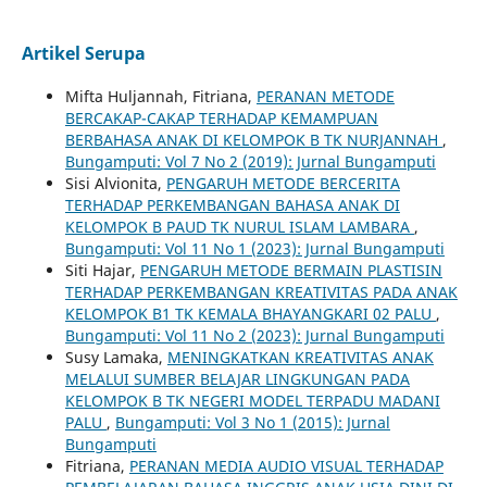
Artikel Serupa
Mifta Huljannah, Fitriana,
PERANAN METODE
BERCAKAP-CAKAP TERHADAP KEMAMPUAN
BERBAHASA ANAK DI KELOMPOK B TK NURJANNAH
,
Bungamputi: Vol 7 No 2 (2019): Jurnal Bungamputi
Sisi Alvionita,
PENGARUH METODE BERCERITA
TERHADAP PERKEMBANGAN BAHASA ANAK DI
KELOMPOK B PAUD TK NURUL ISLAM LAMBARA
,
Bungamputi: Vol 11 No 1 (2023): Jurnal Bungamputi
Siti Hajar,
PENGARUH METODE BERMAIN PLASTISIN
TERHADAP PERKEMBANGAN KREATIVITAS PADA ANAK
KELOMPOK B1 TK KEMALA BHAYANGKARI 02 PALU
,
Bungamputi: Vol 11 No 2 (2023): Jurnal Bungamputi
Susy Lamaka,
MENINGKATKAN KREATIVITAS ANAK
MELALUI SUMBER BELAJAR LINGKUNGAN PADA
KELOMPOK B TK NEGERI MODEL TERPADU MADANI
PALU
,
Bungamputi: Vol 3 No 1 (2015): Jurnal
Bungamputi
Fitriana,
PERANAN MEDIA AUDIO VISUAL TERHADAP