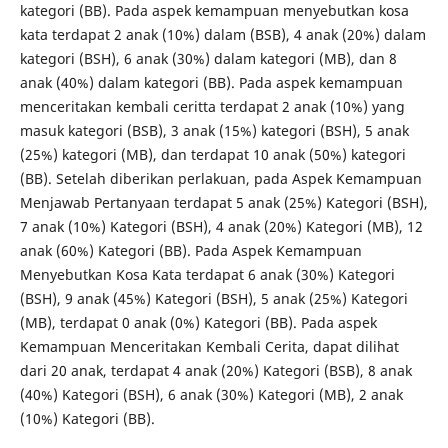
kategori (BB). Pada aspek kemampuan menyebutkan kosa
kata terdapat 2 anak (10%) dalam (BSB), 4 anak (20%) dalam
kategori (BSH), 6 anak (30%) dalam kategori (MB), dan 8
anak (40%) dalam kategori (BB). Pada aspek kemampuan
menceritakan kembali ceritta terdapat 2 anak (10%) yang
masuk kategori (BSB), 3 anak (15%) kategori (BSH), 5 anak
(25%) kategori (MB), dan terdapat 10 anak (50%) kategori
(BB). Setelah diberikan perlakuan, pada Aspek Kemampuan
Menjawab Pertanyaan terdapat 5 anak (25%) Kategori (BSH),
7 anak (10%) Kategori (BSH), 4 anak (20%) Kategori (MB), 12
anak (60%) Kategori (BB). Pada Aspek Kemampuan
Menyebutkan Kosa Kata terdapat 6 anak (30%) Kategori
(BSH), 9 anak (45%) Kategori (BSH), 5 anak (25%) Kategori
(MB), terdapat 0 anak (0%) Kategori (BB). Pada aspek
Kemampuan Menceritakan Kembali Cerita, dapat dilihat
dari 20 anak, terdapat 4 anak (20%) Kategori (BSB), 8 anak
(40%) Kategori (BSH), 6 anak (30%) Kategori (MB), 2 anak
(10%) Kategori (BB).