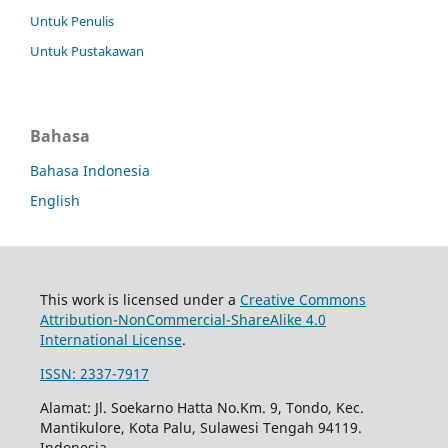
Untuk Penulis
Untuk Pustakawan
Bahasa
Bahasa Indonesia
English
This work is licensed under a
Creative Commons
Attribution-NonCommercial-ShareAlike 4.0
International License
.
ISSN: 2337-7917
Alamat: Jl. Soekarno Hatta No.Km. 9, Tondo, Kec.
Mantikulore, Kota Palu, Sulawesi Tengah 94119.
Indonesia