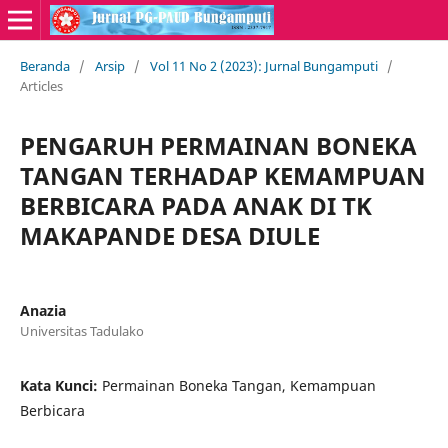
Beranda
/
Arsip
/
Vol 11 No 2 (2023): Jurnal Bungamputi
/
Articles
PENGARUH PERMAINAN BONEKA
TANGAN TERHADAP KEMAMPUAN
BERBICARA PADA ANAK DI TK
MAKAPANDE DESA DIULE
Anazia
Universitas Tadulako
Kata Kunci:
Permainan Boneka Tangan, Kemampuan
Berbicara