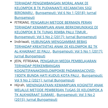
TERHADAP PENGEMBANGAN MORAL ANAK DI
KELOMPOK B TK PUDJANANTI KECAMATAN SIGI
BIROMARU
,
Bungamputi: Vol 6 No 1 (2018): Jurnal
Bungamputi
FITRIANI,
PENGARUH METODE BERMAIN PERAN
TERHADAP KEMAMPUAN ANAK BERKOMUNIKASI DI
KELOMPOK B TK TUNAS RIMBA PALU TIMUR
,
Bungamputi: Vol 5 No 2 (2017): Jurnal Bungamputi
Indriwati,
HUBUNGAN MENGGAMBAR BEBAS
TERHADAP KREATIVITAS ANAK DI KELOMPOK B2 TK
AL-KHAIRAAT III PALU
,
Bungamputi: Vol 5 No 1 (2017):
Jurnal Bungamputi
JEIN, FITRIANA,
PENGARUH MEDIA PEMBELAJARAN
TERHADAP PERKEMBANGAN
KOGNITIFANAKDIKELOMPOKBI PADAMASACOVID-
19DITK BUNDA HATI KUDUS KOTA PALU
,
Bungamputi:
Vol 9 No 2 (2021): Jurnal Bungamputi
Hijrah,
MENINGKATKAN KEMAMPUAN KOGNITIF ANAK
MELALUI METODE PEMBERIAN TUGAS DI KELOMPOK A
TK ALKHAIRAAT SUMARI
,
Bungamputi: Vol 3 No 2
(2015): Jurnal Bungamputi