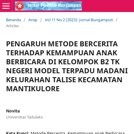
Beranda
/
Arsip
/
Vol 11 No 2 (2023): Jurnal Bungamputi
/
Articles
PENGARUH METODE BERCERITA
TERHADAP KEMAMPUAN ANAK
BERBICARA DI KELOMPOK B2 TK
NEGERI MODEL TERPADU MADANI
KELURAHAN TALISE KECAMATAN
MANTIKULORE
Novita
Universitas Tadulako
Kata Kunci:
Metode Bercerita, Kemampuan anak Berbicara