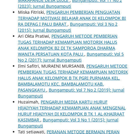
MAKAPANDE DESA DIULE
,
Bungamputi: Vol 11 No 2
(2023): Jurnal Bungamputi
Miska Fitriski,
PENGARUH PEMBERIAN PENGUATAN
TERHADAP MOTIVASI BELAJAR ANAK DI KELOMPOK BI
RA DEPAG I PALU BARAT
,
Bungamputi: Vol 3 No 2
(2015): Jurnal Bungamputi
Ari Okta Pratiwi,
PENGARUH METODE PEMBERIAN
TUGAS TERHADAP KEMAMPUAN MOTORIK HALUS
ANAK KELOMPOK B2 DI TK SAMPOROA DHARMA
WANITA PERSATUAN KOTA PALU
,
Bungamputi: Vol 5
No 2 (2017): Jurnal Bungamputi
Ilmi Safitri, MURAENI MURSANIB,
PENGARUH METODE
PEMBERIAN TUGAS TERHADAP KEMAMPUAN MOTORIK
HALUS ANAK KELOMPOK B TK PGRI PURNAMA KEL.
BAMBALAMOTU KEC. BAMBALAMOTU KAB.
PASANGKAYU
,
Bungamputi: Vol 7 No 2 (2019): Jurnal
Bungamputi
Huzaimah,
PENGARUH MEDIA KARTU HURUF
HIJAIYYAH TERHADAP KEMAMPUAN ANAK MENGENAL
HURUF HIJAIYYAH DI KELOMPOK B TK 1 AL-KHAIRAAT
KASIMBAR
,
Bungamputi: Vol 3 No 1 (2015): Jurnal
Bungamputi
Tati setiawati,
PERANAN METODE BERMAIN PERAN