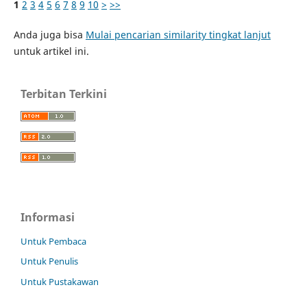
1
2
3
4
5
6
7
8
9
10
>
>>
Anda juga bisa
Mulai pencarian similarity tingkat lanjut
untuk artikel ini.
Terbitan Terkini
Informasi
Untuk Pembaca
Untuk Penulis
Untuk Pustakawan