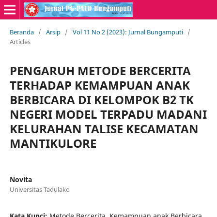
Beranda
/
Arsip
/
Vol 11 No 2 (2023): Jurnal Bungamputi
/
Articles
PENGARUH METODE BERCERITA
TERHADAP KEMAMPUAN ANAK
BERBICARA DI KELOMPOK B2 TK
NEGERI MODEL TERPADU MADANI
KELURAHAN TALISE KECAMATAN
MANTIKULORE
Novita
Universitas Tadulako
Kata Kunci:
Metode Bercerita, Kemampuan anak Berbicara