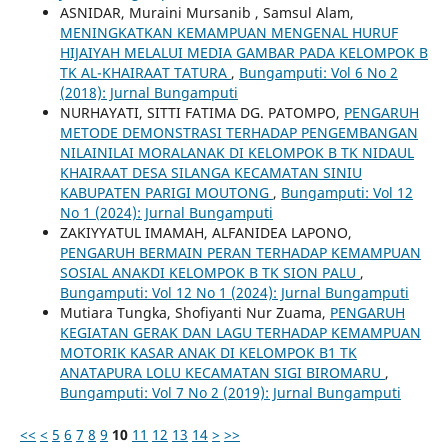
ASNIDAR, Muraini Mursanib , Samsul Alam,
MENINGKATKAN KEMAMPUAN MENGENAL HURUF
HIJAIYAH MELALUI MEDIA GAMBAR PADA KELOMPOK B
TK AL-KHAIRAAT TATURA
,
Bungamputi: Vol 6 No 2
(2018): Jurnal Bungamputi
NURHAYATI, SITTI FATIMA DG. PATOMPO,
PENGARUH
METODE DEMONSTRASI TERHADAP PENGEMBANGAN
NILAINILAI MORALANAK DI KELOMPOK B TK NIDAUL
KHAIRAAT DESA SILANGA KECAMATAN SINIU
KABUPATEN PARIGI MOUTONG
,
Bungamputi: Vol 12
No 1 (2024): Jurnal Bungamputi
ZAKIYYATUL IMAMAH, ALFANIDEA LAPONO,
PENGARUH BERMAIN PERAN TERHADAP KEMAMPUAN
SOSIAL ANAKDI KELOMPOK B TK SION PALU
,
Bungamputi: Vol 12 No 1 (2024): Jurnal Bungamputi
Mutiara Tungka, Shofiyanti Nur Zuama,
PENGARUH
KEGIATAN GERAK DAN LAGU TERHADAP KEMAMPUAN
MOTORIK KASAR ANAK DI KELOMPOK B1 TK
ANATAPURA LOLU KECAMATAN SIGI BIROMARU
,
Bungamputi: Vol 7 No 2 (2019): Jurnal Bungamputi
<<
<
5
6
7
8
9
10
11
12
13
14
>
>>