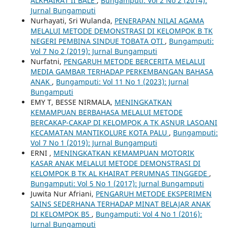
ALKHAIRAT II BALE
,
Bungamputi: Vol 2 No 2 (2014):
Jurnal Bungamputi
Nurhayati, Sri Wulanda,
PENERAPAN NILAI AGAMA
MELALUI METODE DEMONSTRASI DI KELOMPOK B TK
NEGERI PEMBINA SINDUE TOBATA OTI
,
Bungamputi:
Vol 7 No 2 (2019): Jurnal Bungamputi
Nurfatni,
PENGARUH METODE BERCERITA MELALUI
MEDIA GAMBAR TERHADAP PERKEMBANGAN BAHASA
ANAK
,
Bungamputi: Vol 11 No 1 (2023): Jurnal
Bungamputi
EMY T, BESSE NIRMALA,
MENINGKATKAN
KEMAMPUAN BERBAHASA MELALUI METODE
BERCAKAP-CAKAP DI KELOMPOK A TK ASNUR LASOANI
KECAMATAN MANTIKOLURE KOTA PALU
,
Bungamputi:
Vol 7 No 1 (2019): Jurnal Bungamputi
ERNI ,
MENINGKATKAN KEMAMPUAN MOTORIK
KASAR ANAK MELALUI METODE DEMONSTRASI DI
KELOMPOK B TK AL KHAIRAT PERUMNAS TINGGEDE
,
Bungamputi: Vol 5 No 1 (2017): Jurnal Bungamputi
Juwita Nur Afriani,
PENGARUH METODE EKSPERIMEN
SAINS SEDERHANA TERHADAP MINAT BELAJAR ANAK
DI KELOMPOK B5
,
Bungamputi: Vol 4 No 1 (2016):
Jurnal Bungamputi