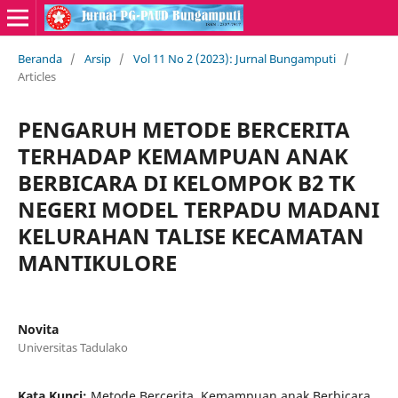
Beranda
/
Arsip
/
Vol 11 No 2 (2023): Jurnal Bungamputi
/
Articles
PENGARUH METODE BERCERITA
TERHADAP KEMAMPUAN ANAK
BERBICARA DI KELOMPOK B2 TK
NEGERI MODEL TERPADU MADANI
KELURAHAN TALISE KECAMATAN
MANTIKULORE
Novita
Universitas Tadulako
Kata Kunci:
Metode Bercerita, Kemampuan anak Berbicara