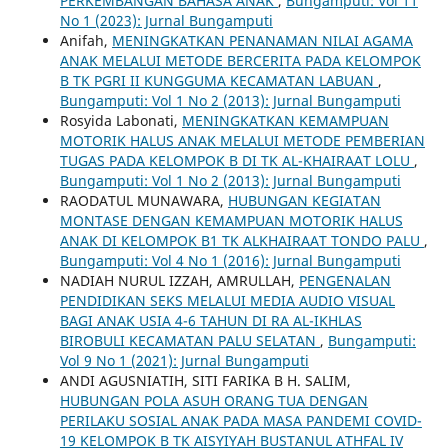
PERKEMBANGAN BAHASA ANAK
,
Bungamputi: Vol 11
No 1 (2023): Jurnal Bungamputi
Anifah,
MENINGKATKAN PENANAMAN NILAI AGAMA
ANAK MELALUI METODE BERCERITA PADA KELOMPOK
B TK PGRI II KUNGGUMA KECAMATAN LABUAN
,
Bungamputi: Vol 1 No 2 (2013): Jurnal Bungamputi
Rosyida Labonati,
MENINGKATKAN KEMAMPUAN
MOTORIK HALUS ANAK MELALUI METODE PEMBERIAN
TUGAS PADA KELOMPOK B DI TK AL-KHAIRAAT LOLU
,
Bungamputi: Vol 1 No 2 (2013): Jurnal Bungamputi
RAODATUL MUNAWARA,
HUBUNGAN KEGIATAN
MONTASE DENGAN KEMAMPUAN MOTORIK HALUS
ANAK DI KELOMPOK B1 TK ALKHAIRAAT TONDO PALU
,
Bungamputi: Vol 4 No 1 (2016): Jurnal Bungamputi
NADIAH NURUL IZZAH, AMRULLAH,
PENGENALAN
PENDIDIKAN SEKS MELALUI MEDIA AUDIO VISUAL
BAGI ANAK USIA 4-6 TAHUN DI RA AL-IKHLAS
BIROBULI KECAMATAN PALU SELATAN
,
Bungamputi:
Vol 9 No 1 (2021): Jurnal Bungamputi
ANDI AGUSNIATIH, SITI FARIKA B H. SALIM,
HUBUNGAN POLA ASUH ORANG TUA DENGAN
PERILAKU SOSIAL ANAK PADA MASA PANDEMI COVID-
19 KELOMPOK B TK AISYIYAH BUSTANUL ATHFAL IV