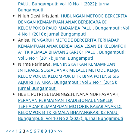
PALU
,
Bungamputi: Vol 10 No 1 (2022): Jurnal
Bungamputi
Niluh Dewi Kristiani,
HUBUNGAN METODE BERCERITA
DENGAN KEMAMPUAN ANAK BERBICARA DI
KELOMPOK B PAUD MADAMBA PALU
,
Bungamputi: Vol
4 No 1 (2016): Jurnal Bungamputi
Anisa,
PENGARUH METODE BERCERITA TERHADAP
KEMAMPUAN ANAK BERBAHASA LISAN DI KELOMPOK
A1 TK KEMALA BHAYANGKARI 01 PALU
,
Bungamputi:
Vol 5 No 1 (2017): Jurnal Bungamputi
Nirma Parinawa,
MENINGKATKAN KEMAMPUAN
INTERAKSI SOSIAL ANAK MELALUI METODE KERJA
KELOMPOK DI KELOMPOK B TK BINA POTENSI SIS
ALJUFRI TATURA
,
Bungamputi: Vol 3 No 1 (2015):
Jurnal Bungamputi
HESTI PUTRI SETIANINGSIH, NANA NURHASANAH,
PERANAN PERMAINAN TRADISIONAL ENGKLEK
TERHADAP KEMAMPUAN MOTORIK KASAR ANAK DI
KELOMPOK B TK KEMALA BHAYANGKARI 02 PALU
,
Bungamputi: Vol 10 No 2 (2022): Jurnal Bungamputi
<<
<
1
2
3
4
5
6
7
8
9
10
>
>>