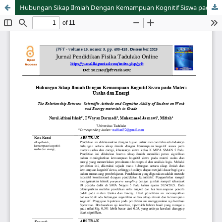
Hubungan Sikap Ilmiah Dengan Kemampuan Kognitif Siswa pada Materi Usaha dan Energi