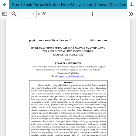
Studi Anak Putus Sekolah Pada Masyarakat Nelayan Desa Lero Tatari Kecamatan Sindue Kabupaten Donggala