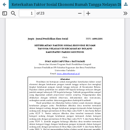
Keterkaitan Faktor Sosial Ekonomi Rumah Tangga Nelayan Di Kecamatan Bolano Kabupaten Parigi Moutong