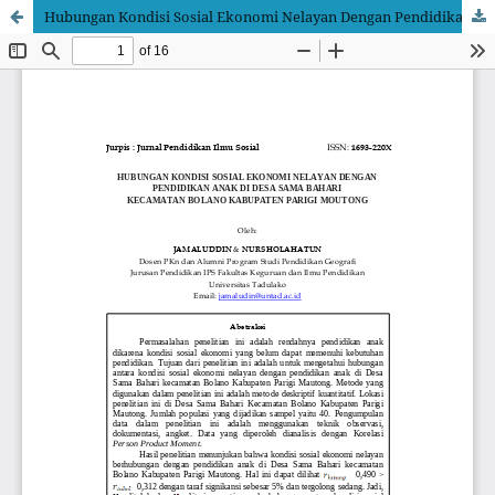
Hubungan Kondisi Sosial Ekonomi Nelayan Dengan Pendidikan Anak Di Desa Sama Bahari Kecamatan Bolano Kabupaten Parigi Moutong