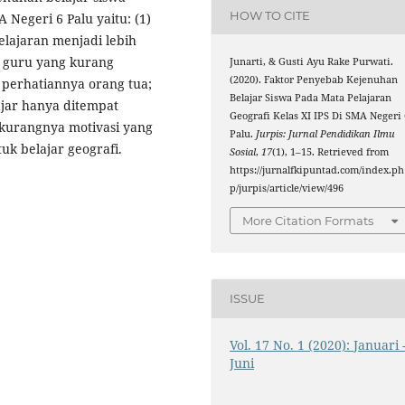
HOW TO CITE
 Negeri 6 Palu yaitu: (1)
elajaran menjadi lebih
r guru yang kurang
Junarti, & Gusti Ayu Rake Purwati.
(2020). Faktor Penyebab Kejenuhan
g perhatiannya orang tua;
Belajar Siswa Pada Mata Pelajaran
ajar hanya ditempat
Geografi Kelas XI IPS Di SMA Negeri 
9) kurangnya motivasi yang
Palu.
Jurpis: Jurnal Pendidikan Ilmu
uk belajar geografi.
Sosial
,
17
(1), 1–15. Retrieved from
https://jurnalfkipuntad.com/index.ph
p/jurpis/article/view/496
More Citation Formats
ISSUE
Vol. 17 No. 1 (2020): Januari 
Juni