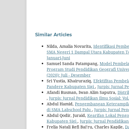
Similar Articles
Nilda, Amalia Novarita,
Identifikasi Pemb
SMA Negeri 1 Dampal Utara Kabupaten To
Januari-Juni
Samuel Sanda Patampang,
Model Pembela
Program Studi Pendidikan Geografi Unive
(2020): Juli - Desember
Sri Yustia, Khairuraziq,
Efektifitas Pembe
Pandere Kabupaten Sigi
,
Jurpis: Jurnal P
Afandi Rusman, Iwan Alim Saputra,
Distr
,
Jurpis: Jurnal Pendidikan Ilmu Sosial: Vol
Abdul Hamid,
Pengembangan Keterampilan
di SMA Labschool Palu
,
Jurpis: Jurnal Pen
Abdul Qodir, Juraid,
Kearifan Lokal Peng
Kabupaten Sigi
,
Jurpis: Jurnal Pendidikan
Frelia Natali Refi Bai’ru, Charles Kapile,
D