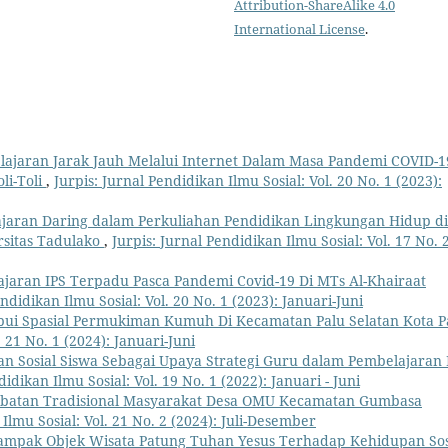
Attribution-ShareAlike 4.0
International License
.
elajaran Jarak Jauh Melalui Internet Dalam Masa Pandemi COVID-1
li-Toli
,
Jurpis: Jurnal Pendidikan Ilmu Sosial: Vol. 20 No. 1 (2023):
jaran Daring dalam Perkuliahan Pendidikan Lingkungan Hidup di
rsitas Tadulako
,
Jurpis: Jurnal Pendidikan Ilmu Sosial: Vol. 17 No. 
lajaran IPS Terpadu Pasca Pandemi Covid-19 Di MTs Al-Khairaat
endidikan Ilmu Sosial: Vol. 20 No. 1 (2023): Januari-Juni
ibui Spasial Permukiman Kumuh Di Kecamatan Palu Selatan Kota P
. 21 No. 1 (2024): Januari-Juni
 Sosial Siswa Sebagai Upaya Strategi Guru dalam Pembelajaran 
didikan Ilmu Sosial: Vol. 19 No. 1 (2022): Januari - Juni
obatan Tradisional Masyarakat Desa OMU Kecamatan Gumbasa
 Ilmu Sosial: Vol. 21 No. 2 (2024): Juli-Desember
ampak Objek Wisata Patung Tuhan Yesus Terhadap Kehidupan Sos