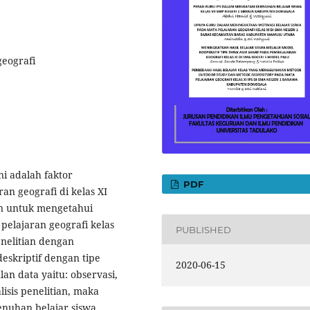
geografi
i adalah faktor
PDF
an geografi di kelas XI
an untuk mengetahui
pelajaran geografi kelas
PUBLISHED
enelitian dengan
eskriptif dengan tipe
2020-06-15
an data yaitu: observasi,
sis penelitian, maka
enuhan belajar siswa