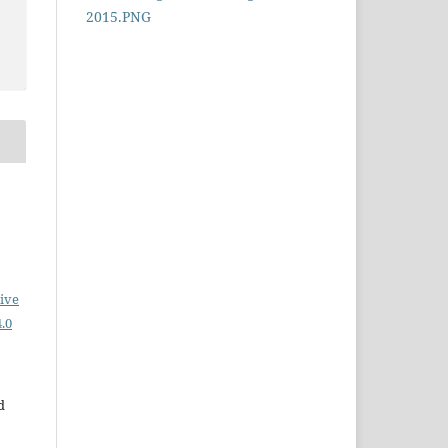
ive
.0
d