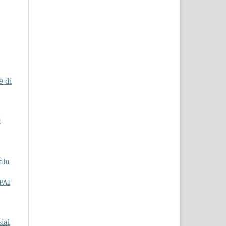
9 di
2
alu
PAI
ial