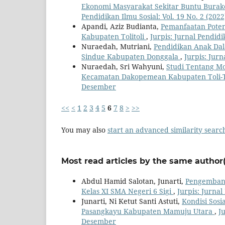
Ekonomi Masyarakat Sekitar Buntu Bura
Pendidikan Ilmu Sosial: Vol. 19 No. 2 (2022
Apandi, Aziz Budianta,
Pemanfaatan Poten
Kabupaten Tolitoli
,
Jurpis: Jurnal Pendidi
Nuraedah, Mutriani,
Pendidikan Anak Dal
Sindue Kabupaten Donggala
,
Jurpis: Jurn
Nuraedah, Sri Wahyuni,
Studi Tentang Mo
Kecamatan Dakopemean Kabupaten Toli-
Desember
<<
<
1
2
3
4
5
6
7
8
>
>>
You may also
start an advanced similarity searc
Most read articles by the same author(
Abdul Hamid Salotan, Junarti,
Pengembang
Kelas XI SMA Negeri 6 Sigi
,
Jurpis: Jurnal
Junarti, Ni Ketut Santi Astuti,
Kondisi Sosi
Pasangkayu Kabupaten Mamuju Utara
,
Ju
Desember