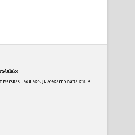
 Tadulako
versitas Tadulako. Jl. soekarno-hatta km. 9
.