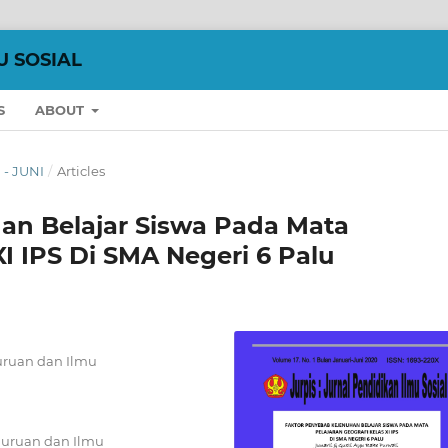
U SOSIAL
S
ABOUT
 - JUNI
/
Articles
an Belajar Siswa Pada Mata
XI IPS Di SMA Negeri 6 Palu
uruan dan Ilmu
guruan dan Ilmu