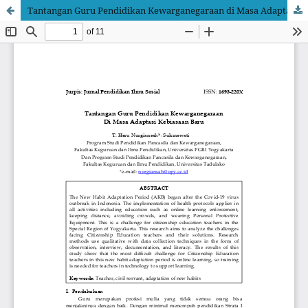
Tantangan Guru Pendidikan Kewarganegaraan di Masa Adaptasi Kebiasaan Baru