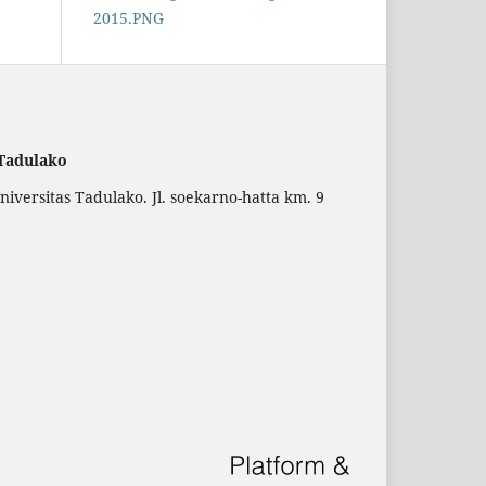
 Tadulako
versitas Tadulako. Jl. soekarno-hatta km. 9
.