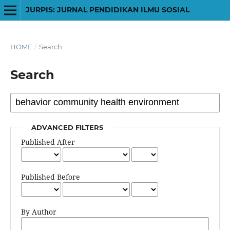
JURPIS: JURNAL PENDIDIKAN ILMU SOSIAL
HOME
/
Search
Search
ADVANCED FILTERS
Published After
Published Before
By Author