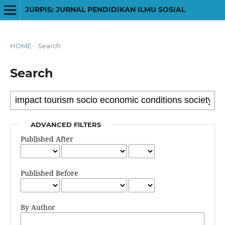
JURPIS: JURNAL PENDIDIKAN ILMU SOSIAL
HOME
/
Search
Search
ADVANCED FILTERS
Published After
Published Before
By Author