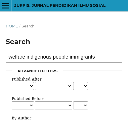
JURPIS: JURNAL PENDIDIKAN ILMU SOSIAL
HOME
/
Search
Search
ADVANCED FILTERS
Published After
Published Before
By Author