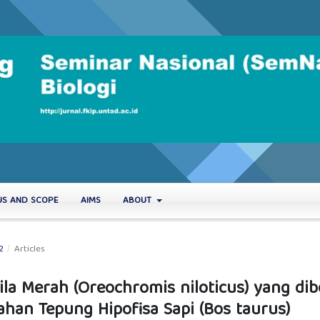
US AND SCOPE
AIMS
ABOUT
2
/
Articles
a Merah (Oreochromis niloticus) yang dib
an Tepung Hipofisa Sapi (Bos taurus)