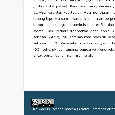
(0,10% / bobot total pakan), C (0,15 % /bobot t
/bobot total pakan). Parameter yang diamati ya
survival rate
dan kualitas air. Hasil penelitia
tepung hipofisa sapi dalam pakan buatan berpe
bobot mutlak, laju pertumbuhan spesifik, da
merah. Hasil terbaik didapatkan pada dosis 
sebesar 2,47 g, laju pertumbuhan spesifik s
sebesar 88 %. Parameter kualitas air yang dia
(DO), suhu, pH, dan amonia semuanya menunjukk
untuk pertumbuhan ikan nila merah.
This work is licensed under a
Creative Commons Attrib