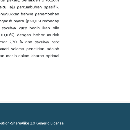
otal pakan), perlakuan D (0,20%
itu laju pertumbuhan spesifik,
n menunjukkan bahwa penambahan
ngaruh nyata (p˂0,05) terhadap
n
survival rate
benih ikan nila
B (0,10%) dengan bobot mutlak
ebesar 2,70 % dan
survival rate
mati selama penelitian adalah
an masih dalam kisaran optimal
ution-ShareAlike 2.0 Generic License
.