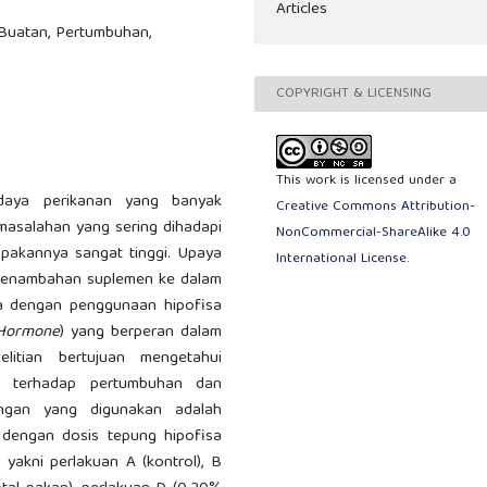
Articles
 Buatan, Pertumbuhan,
COPYRIGHT & LICENSING
This work is licensed under a
daya perikanan yang banyak
Creative Commons Attribution-
masalahan yang sering dihadapi
NonCommercial-ShareAlike 4.0
pakannya sangat tinggi. Upaya
International License
.
penambahan suplemen ke dalam
a dengan penggunaan hipofisa
Hormone
) yang berperan dalam
litian bertujuan mengetahui
i terhadap pertumbuhan dan
ngan yang digunakan adalah
dengan dosis tepung hipofisa
yakni perlakuan A (kontrol), B