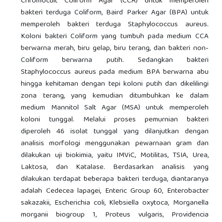
Chromocult Coliform Agar (CCA) untuk memperoleh
bakteri terduga Coliform, Baird Parker Agar (BPA) untuk
memperoleh bakteri terduga Staphylococcus aureus.
Koloni bakteri Coliform yang tumbuh pada medium CCA
berwarna merah, biru gelap, biru terang, dan bakteri non-
Coliform berwarna putih. Sedangkan bakteri
Staphylococcus aureus pada medium BPA berwarna abu
hingga kehitaman dengan tepi koloni putih dan dikelilingi
zona terang, yang kemudian ditumbuhkan ke dalam
medium Mannitol Salt Agar (MSA) untuk memperoleh
koloni tunggal. Melalui proses pemurnian bakteri
diperoleh 46 isolat tunggal yang dilanjutkan dengan
analisis morfologi menggunakan pewarnaan gram dan
dilakukan uji biokimia, yaitu IMViC, Motilitas, TSIA, Urea,
Laktosa, dan Katalase. Berdasarkan analisis yang
dilakukan terdapat beberapa bakteri terduga, diantaranya
adalah Cedecea lapagei, Enteric Group 60, Enterobacter
sakazakii, Escherichia coli, Klebsiella oxytoca, Morganella
morganii biogroup 1, Proteus vulgaris, Providencia