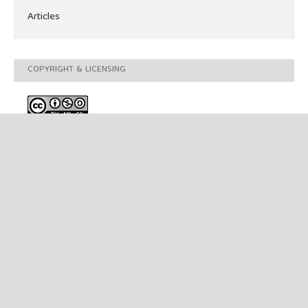
Articles
COPYRIGHT & LICENSING
This work is licensed under a
Creative Commons Attribution-
NonCommercial-ShareAlike 4.0 International License
.
MAKE A SUBMISSION
This work is licensed under a
Creative Commons Attribution-
ShareAlike 2.0 Generic License
.