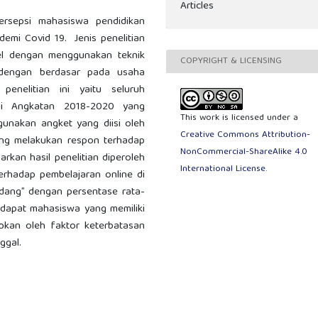
Articles
persepsi mahasiswa pendidikan
demi Covid 19. Jenis penelitian
pel dengan menggunakan teknik
COPYRIGHT & LICENSING
 dengan berdasar pada usaha
penelitian ini yaitu seluruh
gi Angkatan 2018-2020 yang
This work is licensed under a
gunakan angket yang diisi oleh
Creative Commons Attribution-
ng melakukan respon terhadap
NonCommercial-ShareAlike 4.0
rkan hasil penelitian diperoleh
International License
.
erhadap pembelajaran online di
dang” dengan persentase rata-
rdapat mahasiswa yang memiliki
bkan oleh faktor keterbatasan
ggal.