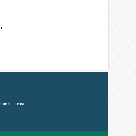
CE
I
tional License