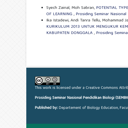
Syech Zainal, Moh Sabran,
POTENTIAL TYPE
OF LEARNING
,
Prosiding Seminar Nasional P
Ika Istadewi, Andi Tanra Tellu, Mohammad J
KURIKULUM 2013 UNTUK MENGUKUR KEMA
KABUPATEN DONGGALA
,
Prosiding Seminar
This work is licensed under a
Creative Commons Attrib
Prosiding Seminar Nasional Pendidikan Biologi (SEMBI
Published by:
Departement of Biology Education, Facul