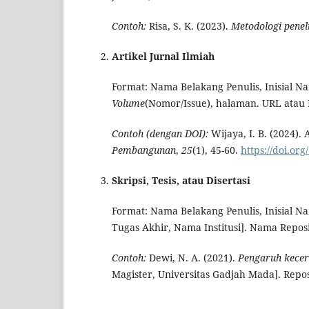
Contoh:
Risa, S. K. (2023).
Metodologi peneli
Artikel Jurnal Ilmiah
Format: Nama Belakang Penulis, Inisial Na
Volume
(Nomor/Issue), halaman. URL atau D
Contoh (dengan DOI):
Wijaya, I. B. (2024).
Pembangunan
,
25
(1), 45-60.
https://doi.org
Skripsi, Tesis, atau Disertasi
Format: Nama Belakang Penulis, Inisial 
Tugas Akhir, Nama Institusi]. Nama Reposi
Contoh:
Dewi, N. A. (2021).
Pengaruh kecer
Magister, Universitas Gadjah Mada]. Repo