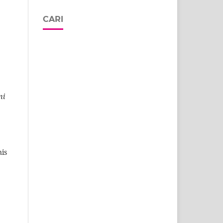
CARI
mi
nis