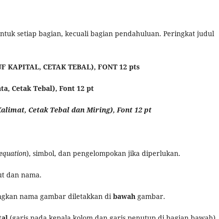
 untuk setiap bagian, kecuali bagian pendahuluan. Peringkat judul
 KAPITAL, CETAK TEBAL), FONT 12 pts
a, Cetak Tebal), Font 12 pt
alimat, Cetak Tebal dan Miring), Font 12 pt
equation
), simbol, dan pengelompokan jika diperlukan.
ut dan nama.
ngkan nama gambar diletakkan di
bawah
gambar.
tal
(garis pada kepala kolom dan garis penutup di bagian bawah).