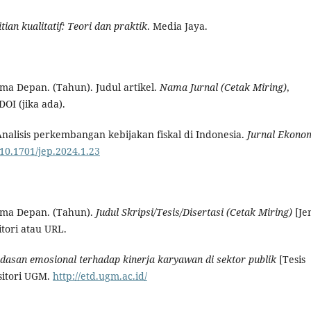
tian kualitatif: Teori dan praktik
. Media Jaya.
ma Depan. (Tahun). Judul artikel.
Nama Jurnal (Cetak Miring)
,
OI (jika ada).
 Analisis perkembangan kebijakan fiskal di Indonesia.
Jurnal Ekono
/10.1701/jep.2024.1.23
Nama Depan. (Tahun).
Judul Skripsi/Tesis/Disertasi (Cetak Miring)
[Je
tori atau URL.
dasan emosional terhadap kinerja karyawan di sektor publik
[Tesis
sitori UGM.
http://etd.ugm.ac.id/