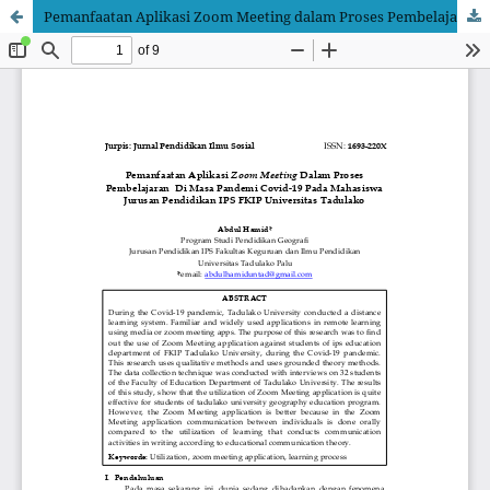
Pemanfaatan Aplikasi Zoom Meeting dalam Proses Pembelajaran di Masa Pandemi Covid-19 pada Mahasiswa Jurusan Pendidikan IPS FKIP Universitas Tadulako