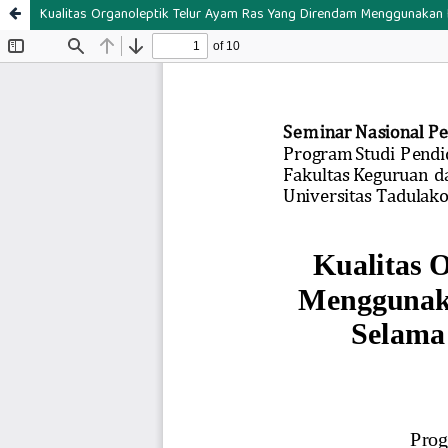
Kualitas Organoleptik Telur Ayam Ras Yang Direndam Menggunakan