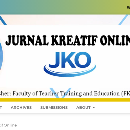
Welcome to JK
T
ARCHIVES
SUBMISSIONS
ABOUT
tif Online