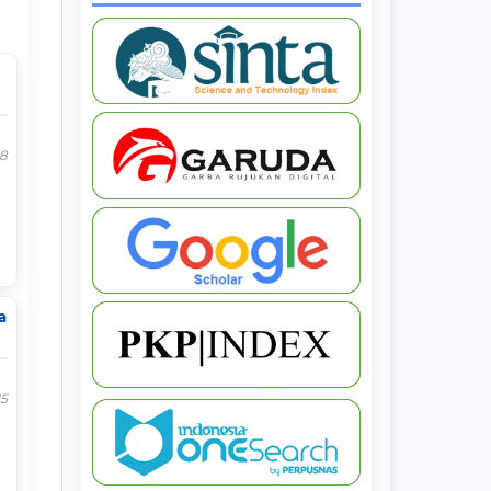
-8
a
15