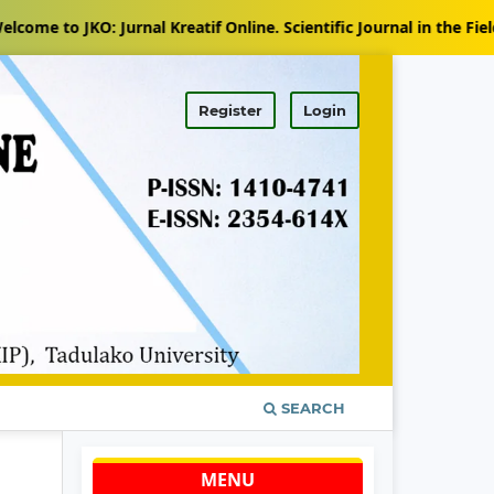
O: Jurnal Kreatif Online. Scientific Journal in the Field of Tea
Register
Login
SEARCH
MENU