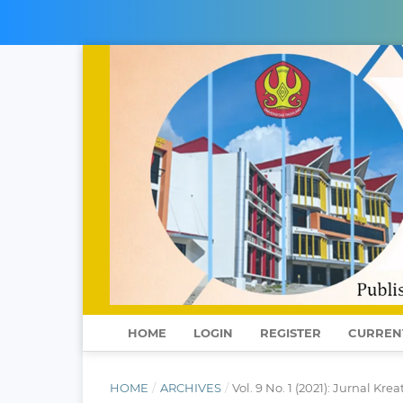
HOME
LOGIN
REGISTER
CURREN
HOME
/
ARCHIVES
/
Vol. 9 No. 1 (2021): Jurnal Krea