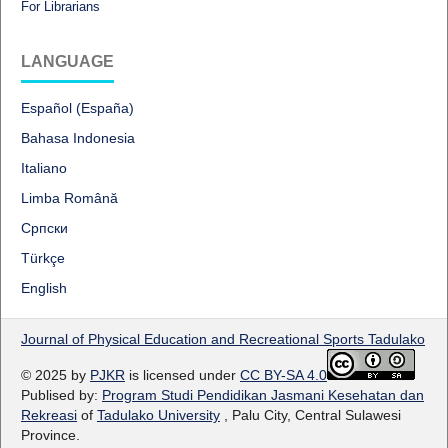
For Librarians
LANGUAGE
Español (España)
Bahasa Indonesia
Italiano
Limba Română
Cрпски
Türkçe
English
Journal of Physical Education and Recreational Sports Tadulako
© 2025 by
PJKR
is licensed under
CC BY-SA 4.0
Publised by:
Program Studi Pendidikan Jasmani Kesehatan dan
Rekreasi
of
Tadulako University
, Palu City, Central Sulawesi
Province.