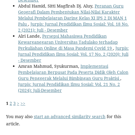
Abdul Hamid, Sitti Magfirah Dj. Aluy,
Peranan Guru
Geografi Dalam Pembentukan Nilai-Nilai Karakter
Melalui Pembelajaran Daring Kelas XI IPS 2 Di MAN 1
Palu
,
Jurpis: Jurnal Pendidikan Ilmu Sosial: Vol. 18 No.
2 (2021): Juli - Desember
Alri Lande,
Persepsi Mahasiswa Pendidikan
Kewarganegaran Universitas Tadulako terhadap
Perkuliahan Online di Masa Pandemi Covid 19
,
Jurpis:
Jurnal Pendidikan Ilmu Sosial: Vol. 17 No. 2 (2020): Juli
- Desember
Amran Mahmud, Syukurman,
Implementasi
Pembelajaran Berpusat Pada Peserta Didik Oleh Calon
Guru Penggerak Melalui Bimbingan Guru Praktisi
,
Jurpis: Jurnal Pendidikan Ilmu Sosial: Vol. 21 No. 2
(2024): Juli-Desember
1
2
3
>
>>
You may also
start an advanced similarity search
for this
article.