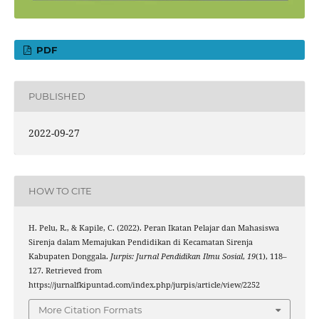
PDF
PUBLISHED
2022-09-27
HOW TO CITE
H. Pelu, R., & Kapile, C. (2022). Peran Ikatan Pelajar dan Mahasiswa
Sirenja dalam Memajukan Pendidikan di Kecamatan Sirenja
Kabupaten Donggala.
Jurpis: Jurnal Pendidikan Ilmu Sosial
,
19
(1), 118–
127. Retrieved from
https://jurnalfkipuntad.com/index.php/jurpis/article/view/2252
More Citation Formats