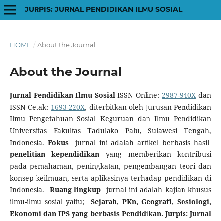
JURPIS: JURNAL PENDIDIKAN ILMU SOSIAL
HOME
/
About the Journal
About the Journal
Jurnal Pendidikan Ilmu Sosial
ISSN Online:
2987-940X
dan
ISSN Cetak:
1693-220X
, diterbitkan oleh Jurusan Pendidikan
Ilmu Pengetahuan Sosial Keguruan dan Ilmu Pendidikan
Universitas Fakultas Tadulako Palu, Sulawesi Tengah,
Indonesia.
Fokus
jurnal ini adalah artikel berbasis hasil
penelitian kependidikan
yang memberikan kontribusi
pada pemahaman, peningkatan, pengembangan teori dan
konsep keilmuan, serta aplikasinya terhadap pendidikan di
Indonesia.
Ruang lingkup
jurnal ini adalah kajian khusus
ilmu-ilmu sosial yaitu;
Sejarah, PKn, Geografi, Sosiologi,
Ekonomi dan IPS yang berbasis Pendidikan. Jurpis: Jurnal