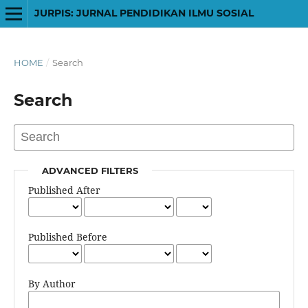
JURPIS: JURNAL PENDIDIKAN ILMU SOSIAL
HOME
/
Search
Search
ADVANCED FILTERS
Published After
Published Before
By Author