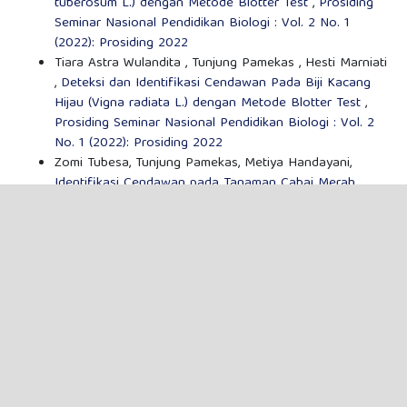
tuberosum L.) dengan Metode Blotter Test
,
Prosiding
Seminar Nasional Pendidikan Biologi : Vol. 2 No. 1
(2022): Prosiding 2022
Tiara Astra Wulandita , Tunjung Pamekas , Hesti Marniati
,
Deteksi dan Identifikasi Cendawan Pada Biji Kacang
Hijau (Vigna radiata L.) dengan Metode Blotter Test
,
Prosiding Seminar Nasional Pendidikan Biologi : Vol. 2
No. 1 (2022): Prosiding 2022
Zomi Tubesa, Tunjung Pamekas, Metiya Handayani,
Identifikasi Cendawan pada Tanaman Cabai Merah
(Capsicum Annuum L) dengan Metode Blotter Test di
Stasiun Karantina Pertanian Kelas I Bengkulu
,
Prosiding
Seminar Nasional Pendidikan Biologi : Vol. 2 No. 1
(2022): Prosiding 2022
MAKE A SUBMISSION