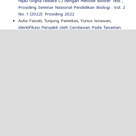
Hijau (Vigna radiata L.) dengan Metode Blotter Test
,
Prosiding Seminar Nasional Pendidikan Biologi : Vol. 2
No. 1 (2022): Prosiding 2022
Aulia Faizati, Tunjung Pamekas, Yunus Isnawan,
Identifikasi Penyakit oleh Cendawan Pada Tanaman
Cabai Rawit (Capsicum frutescens L.) dengan Metode
Blotter Test
,
Prosiding Seminar Nasional Pendidikan
Biologi : Vol. 2 No. 1 (2022): Prosiding 2022
MAKE A SUBMISSION
This work is licensed under a
Creative Commons Attribution-
ShareAlike 2.0 Generic License
.
Prosiding Seminar Nasional Pendidikan Biologi (SEMBIO)
is
licensed under a
Creative Commons Attribution-Share Alike
4.0 International License