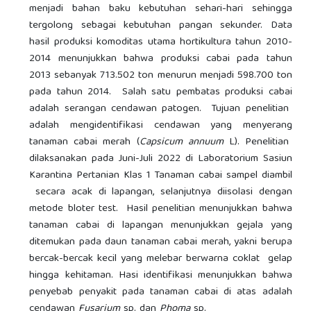
menjadi bahan baku kebutuhan sehari-hari sehingga
tergolong sebagai kebutuhan pangan sekunder. Data
hasil produksi komoditas utama hortikultura tahun 2010-
2014 menunjukkan bahwa produksi cabai pada tahun
2013 sebanyak 713.502 ton menurun menjadi 598.700 ton
pada tahun 2014. Salah satu pembatas produksi cabai
adalah serangan cendawan patogen. Tujuan penelitian
adalah mengidentifikasi cendawan yang menyerang
tanaman cabai merah (
Capsicum
a
nnuum
L). Penelitian
dilaksanakan pada Juni-Juli 2022 di Laboratorium Sasiun
Karantina Pertanian Klas 1 Tanaman cabai sampel diambil
secara acak di lapangan, selanjutnya diisolasi dengan
metode bloter test. Hasil penelitian menunjukkan bahwa
tanaman cabai di lapangan menunjukkan gejala yang
ditemukan pada daun tanaman cabai merah, yakni berupa
bercak-bercak kecil yang melebar berwarna coklat gelap
hingga kehitaman. Hasi identifikasi menunjukkan bahwa
penyebab penyakit pada tanaman cabai di atas adalah
cendawan
Fusarium
sp. dan
Phoma
sp.