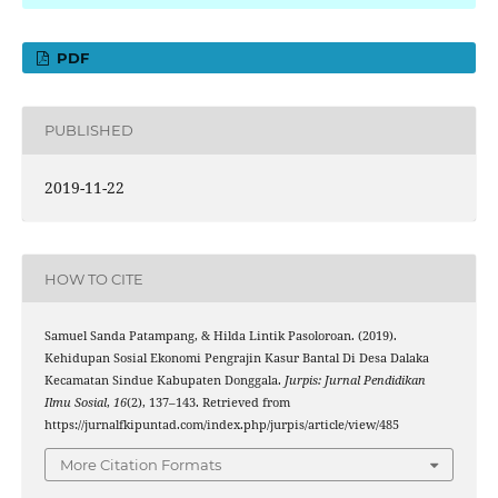
PDF
PUBLISHED
2019-11-22
HOW TO CITE
Samuel Sanda Patampang, & Hilda Lintik Pasoloroan. (2019).
Kehidupan Sosial Ekonomi Pengrajin Kasur Bantal Di Desa Dalaka
Kecamatan Sindue Kabupaten Donggala.
Jurpis: Jurnal Pendidikan
Ilmu Sosial
,
16
(2), 137–143. Retrieved from
https://jurnalfkipuntad.com/index.php/jurpis/article/view/485
More Citation Formats