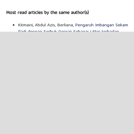
Most read articles by the same author(s)
Kitmaini, Abdul Azis, Berliana,
Pengaruh Imbangan Sekam
Padi dengan Serbuk Gergaji Sebagai Litter terhadap
Persentase Organ Pencernaan Broiler
,
Prosiding
Seminar Nasional Pendidikan Biologi : Vol. 2 No. 1
(2022): Prosiding 2022
Syaira Salsabila , Abdul Azis , Berliana,
Evaluasi
Imbangan Serutan Kayu dengan Jerami Padi Sebagai
Litter Terhadap Persentase Organ Pencernaan Broiler
,
Prosiding Seminar Nasional Pendidikan Biologi : Vol. 2
No. 1 (2022): Prosiding 2022
Dona Setya Ishabelaa, Abdul Azis, Berliana,
Imbangan
Litter Sekam Padi Dengan Serbuk Gergaji Terhadap
Bobot Karkas Dan Lemak Abdomen Broiler
,
Prosiding
Seminar Nasional Pendidikan Biologi : Vol. 2 No. 1
(2022): Prosiding 2022