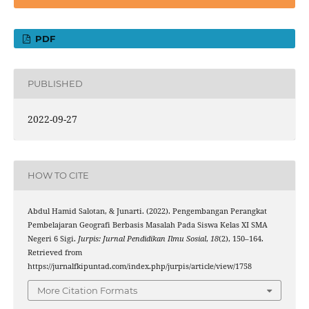
PDF
PUBLISHED
2022-09-27
HOW TO CITE
Abdul Hamid Salotan, & Junarti. (2022). Pengembangan Perangkat
Pembelajaran Geografi Berbasis Masalah Pada Siswa Kelas XI SMA
Negeri 6 Sigi.
Jurpis: Jurnal Pendidikan Ilmu Sosial
,
18
(2), 150–164.
Retrieved from
https://jurnalfkipuntad.com/index.php/jurpis/article/view/1758
More Citation Formats