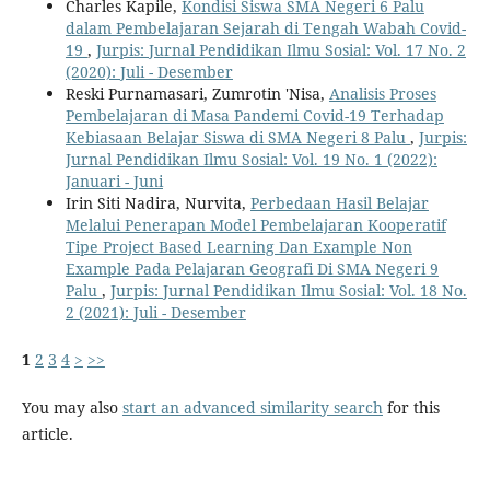
Charles Kapile,
Kondisi Siswa SMA Negeri 6 Palu
dalam Pembelajaran Sejarah di Tengah Wabah Covid-
19
,
Jurpis: Jurnal Pendidikan Ilmu Sosial: Vol. 17 No. 2
(2020): Juli - Desember
Reski Purnamasari, Zumrotin 'Nisa,
Analisis Proses
Pembelajaran di Masa Pandemi Covid-19 Terhadap
Kebiasaan Belajar Siswa di SMA Negeri 8 Palu
,
Jurpis:
Jurnal Pendidikan Ilmu Sosial: Vol. 19 No. 1 (2022):
Januari - Juni
Irin Siti Nadira, Nurvita,
Perbedaan Hasil Belajar
Melalui Penerapan Model Pembelajaran Kooperatif
Tipe Project Based Learning Dan Example Non
Example Pada Pelajaran Geografi Di SMA Negeri 9
Palu
,
Jurpis: Jurnal Pendidikan Ilmu Sosial: Vol. 18 No.
2 (2021): Juli - Desember
1
2
3
4
>
>>
You may also
start an advanced similarity search
for this
article.