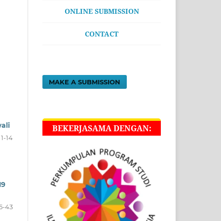
ONLINE SUBMISSION
CONTACT
MAKE A SUBMISSION
ali
BEKERJASAMA DENGAN:
1-14
19
5-43