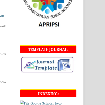
hun
4-48
TEMPLATE JOURNAL:
9-62
3-74
INDEXING: