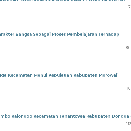
7
arakter Bangsa Sebagai Proses Pembelajaran Terhadap
86
ngga Kecamatan Menui Kepulauan Kabupaten Morowali
10
 Wombo Kalonggo Kecamatan Tanantovea Kabupaten Donggal
11