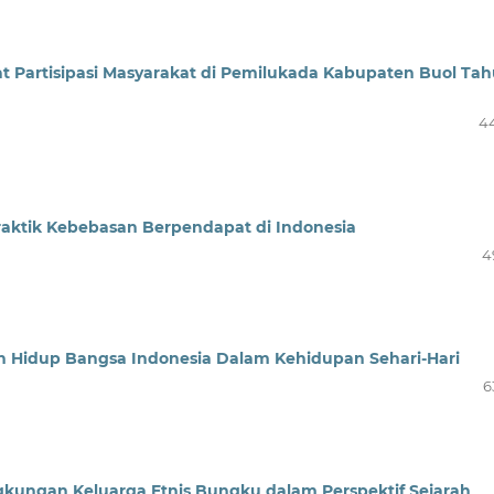
 Partisipasi Masyarakat di Pemilukada Kabupaten Buol Ta
4
 Praktik Kebebasan Berpendapat di Indonesia
4
n Hidup Bangsa Indonesia Dalam Kehidupan Sehari-Hari
6
ingkungan Keluarga Etnis Bungku dalam Perspektif Sejarah