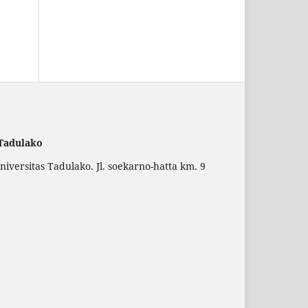
 Tadulako
versitas Tadulako. Jl. soekarno-hatta km. 9
.