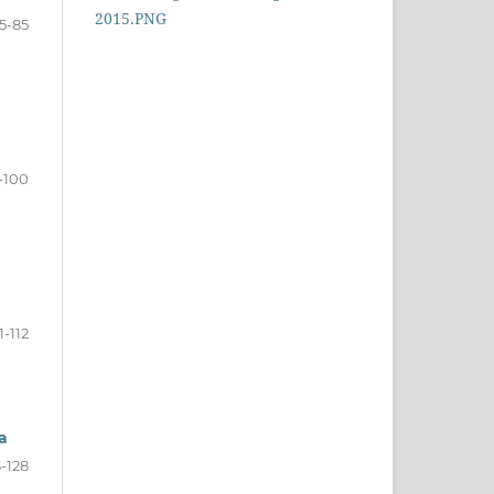
5-85
-100
1-112
a
3-128