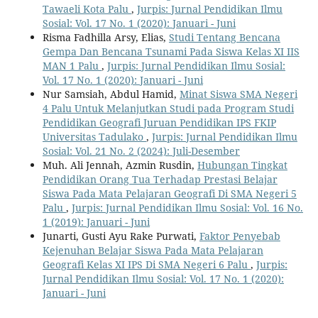
Tawaeli Kota Palu
,
Jurpis: Jurnal Pendidikan Ilmu
Sosial: Vol. 17 No. 1 (2020): Januari - Juni
Risma Fadhilla Arsy, Elias,
Studi Tentang Bencana
Gempa Dan Bencana Tsunami Pada Siswa Kelas XI IIS
MAN 1 Palu
,
Jurpis: Jurnal Pendidikan Ilmu Sosial:
Vol. 17 No. 1 (2020): Januari - Juni
Nur Samsiah, Abdul Hamid,
Minat Siswa SMA Negeri
4 Palu Untuk Melanjutkan Studi pada Program Studi
Pendidikan Geografi Juruan Pendidikan IPS FKIP
Universitas Tadulako
,
Jurpis: Jurnal Pendidikan Ilmu
Sosial: Vol. 21 No. 2 (2024): Juli-Desember
Muh. Ali Jennah, Azmin Rusdin,
Hubungan Tingkat
Pendidikan Orang Tua Terhadap Prestasi Belajar
Siswa Pada Mata Pelajaran Geografi Di SMA Negeri 5
Palu
,
Jurpis: Jurnal Pendidikan Ilmu Sosial: Vol. 16 No.
1 (2019): Januari - Juni
Junarti, Gusti Ayu Rake Purwati,
Faktor Penyebab
Kejenuhan Belajar Siswa Pada Mata Pelajaran
Geografi Kelas XI IPS Di SMA Negeri 6 Palu
,
Jurpis:
Jurnal Pendidikan Ilmu Sosial: Vol. 17 No. 1 (2020):
Januari - Juni