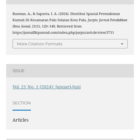
Rusman, A., & Saputra, I. A. (2024). Distribui Spasial Permukiman
Kumuh Di Kecamatan Palu Selatan Kota Palu.
Jurpis: Jurnal Pendidikan
Ilmu Sosial
,
21
(1), 120–140. Retrieved from
https://jurnalfkipuntad.com/index.php/jurpis/article/view/3711
More Citation Formats
ISSUE
Vol. 21 No. 1 (2024): Januari-Juni
SECTION
Articles