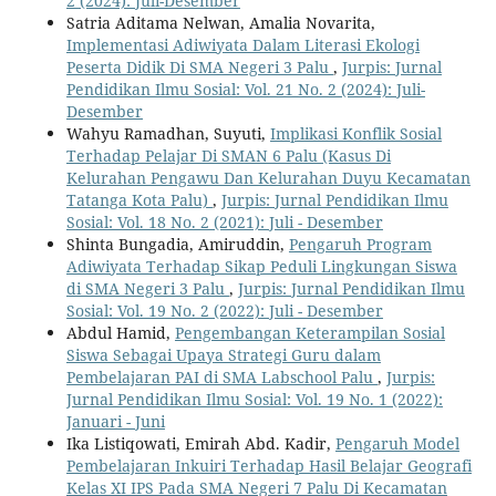
2 (2024): Juli-Desember
Satria Aditama Nelwan, Amalia Novarita,
Implementasi Adiwiyata Dalam Literasi Ekologi
Peserta Didik Di SMA Negeri 3 Palu
,
Jurpis: Jurnal
Pendidikan Ilmu Sosial: Vol. 21 No. 2 (2024): Juli-
Desember
Wahyu Ramadhan, Suyuti,
Implikasi Konflik Sosial
Terhadap Pelajar Di SMAN 6 Palu (Kasus Di
Kelurahan Pengawu Dan Kelurahan Duyu Kecamatan
Tatanga Kota Palu)
,
Jurpis: Jurnal Pendidikan Ilmu
Sosial: Vol. 18 No. 2 (2021): Juli - Desember
Shinta Bungadia, Amiruddin,
Pengaruh Program
Adiwiyata Terhadap Sikap Peduli Lingkungan Siswa
di SMA Negeri 3 Palu
,
Jurpis: Jurnal Pendidikan Ilmu
Sosial: Vol. 19 No. 2 (2022): Juli - Desember
Abdul Hamid,
Pengembangan Keterampilan Sosial
Siswa Sebagai Upaya Strategi Guru dalam
Pembelajaran PAI di SMA Labschool Palu
,
Jurpis:
Jurnal Pendidikan Ilmu Sosial: Vol. 19 No. 1 (2022):
Januari - Juni
Ika Listiqowati, Emirah Abd. Kadir,
Pengaruh Model
Pembelajaran Inkuiri Terhadap Hasil Belajar Geografi
Kelas XI IPS Pada SMA Negeri 7 Palu Di Kecamatan