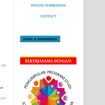
ONLINE SUBMISSION
CONTACT
MAKE A SUBMISSION
BEKERJASAMA DENGAN:
2-189
an
-207