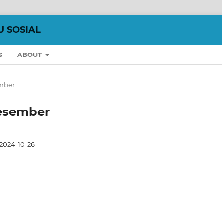
U SOSIAL
S
ABOUT
ember
-Desember
2024-10-26