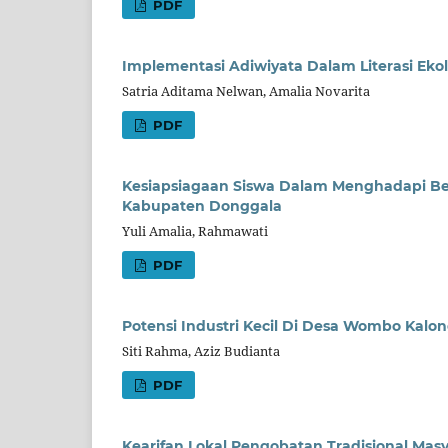
PDF
Implementasi Adiwiyata Dalam Literasi Ekol
Satria Aditama Nelwan, Amalia Novarita
PDF
Kesiapsiagaan Siswa Dalam Menghadapi B
Kabupaten Donggala
Yuli Amalia, Rahmawati
PDF
Potensi Industri Kecil Di Desa Wombo Ka
Siti Rahma, Aziz Budianta
PDF
Kearifan Lokal Pengobatan Tradisional M