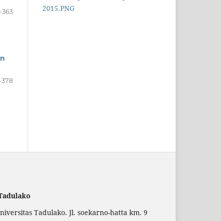
-363
an
-378
 Tadulako
versitas Tadulako. Jl. soekarno-hatta km. 9