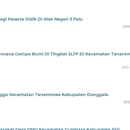
ogi Peserta Didik Di SMA Negeri 3 Palu
208
encana Gempa Bumi Di Tingkat SLTP Di Kecamatan Tananto
240
longgo Kecamatan Tanantovea Kabupaten Donggala
305
asyarakat Desa OMU Kecamatan Gumbasa Kabupaten Sigi