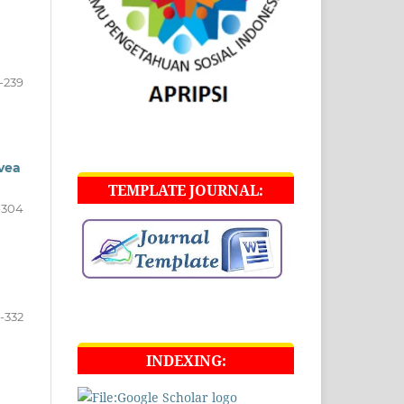
-239
vea
TEMPLATE JOURNAL:
-304
-332
INDEXING: