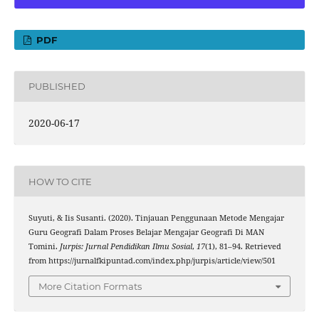
PDF
PUBLISHED
2020-06-17
HOW TO CITE
Suyuti, & Iis Susanti. (2020). Tinjauan Penggunaan Metode Mengajar
Guru Geografi Dalam Proses Belajar Mengajar Geografi Di MAN
Tomini.
Jurpis: Jurnal Pendidikan Ilmu Sosial
,
17
(1), 81–94. Retrieved
from https://jurnalfkipuntad.com/index.php/jurpis/article/view/501
More Citation Formats