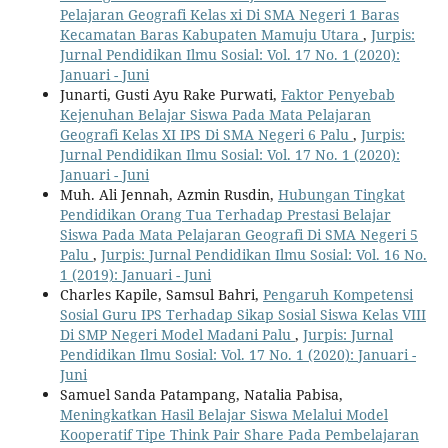
Pelajaran Geografi Kelas xi Di SMA Negeri 1 Baras
Kecamatan Baras Kabupaten Mamuju Utara
,
Jurpis:
Jurnal Pendidikan Ilmu Sosial: Vol. 17 No. 1 (2020):
Januari - Juni
Junarti, Gusti Ayu Rake Purwati,
Faktor Penyebab
Kejenuhan Belajar Siswa Pada Mata Pelajaran
Geografi Kelas XI IPS Di SMA Negeri 6 Palu
,
Jurpis:
Jurnal Pendidikan Ilmu Sosial: Vol. 17 No. 1 (2020):
Januari - Juni
Muh. Ali Jennah, Azmin Rusdin,
Hubungan Tingkat
Pendidikan Orang Tua Terhadap Prestasi Belajar
Siswa Pada Mata Pelajaran Geografi Di SMA Negeri 5
Palu
,
Jurpis: Jurnal Pendidikan Ilmu Sosial: Vol. 16 No.
1 (2019): Januari - Juni
Charles Kapile, Samsul Bahri,
Pengaruh Kompetensi
Sosial Guru IPS Terhadap Sikap Sosial Siswa Kelas VIII
Di SMP Negeri Model Madani Palu
,
Jurpis: Jurnal
Pendidikan Ilmu Sosial: Vol. 17 No. 1 (2020): Januari -
Juni
Samuel Sanda Patampang, Natalia Pabisa,
Meningkatkan Hasil Belajar Siswa Melalui Model
Kooperatif Tipe Think Pair Share Pada Pembelajaran