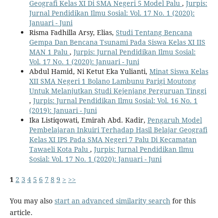
Geografi Kelas XI Di SMA Negeri 5 Model Palu
,
Jurpis:
Jurnal Pendidikan Ilmu Sosial: Vol. 17 No. 1 (2020):
Januari - Juni
Risma Fadhilla Arsy, Elias,
Studi Tentang Bencana
Gempa Dan Bencana Tsunami Pada Siswa Kelas XI IIS
MAN 1 Palu
,
Jurpis: Jurnal Pendidikan Ilmu Sosial:
Vol. 17 No. 1 (2020): Januari - Juni
Abdul Hamid, Ni Ketut Eka Yulianti,
Minat Siswa Kelas
XII SMA Negeri 1 Bolano Lambunu Parigi Moutong
Untuk Melanjutkan Studi Kejenjang Perguruan Tinggi
,
Jurpis: Jurnal Pendidikan Ilmu Sosial: Vol. 16 No. 1
(2019): Januari - Juni
Ika Listiqowati, Emirah Abd. Kadir,
Pengaruh Model
Pembelajaran Inkuiri Terhadap Hasil Belajar Geografi
Kelas XI IPS Pada SMA Negeri 7 Palu Di Kecamatan
Tawaeli Kota Palu
,
Jurpis: Jurnal Pendidikan Ilmu
Sosial: Vol. 17 No. 1 (2020): Januari - Juni
1
2
3
4
5
6
7
8
9
>
>>
You may also
start an advanced similarity search
for this
article.