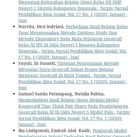
Mengatasi Kejenuhan Belajar Siswa Kelas VII SMP
Negeri 1 Sirenja Kabupaten Donggala
,
Jurpis: Jurnal
Pendidikan Ilmu Sosial: Vol. 17 No. 1 (2020): Januari -
Juni
Nurvita, Desi Indriani,
Perbedaan Hasil Belajar Kelas
Yang Menggunakan Metode Outdoor Study Dan
Metode Ekspository Pada Mata Pelajaran Geografi
Kelas XI IPS Di SMA Negeri 1 Banawa Kabupaten
Donggala
,
Jurpis: Jurnal Pendidikan Ilmu Sosial: Vol.
17 No. 1 (2020): Januari - Juni
Suyuti, Iis Susanti,
Tinjauan Penggunaan Metode
Mengajar Guru Geografi Dalam Proses Belajar
Mengajar Geografi Di MAN Tomini
,
Jurpis: Jurnal
Pendidikan Ilmu Sosial: Vol. 17 No. 1 (2020): Januari -
Juni
Samuel Sanda Patampang, Natalia Pabisa,
Meningkatkan Hasil Belajar Siswa Melalui Model
Kooperatif Tipe Think Pair Share Pada Pembelajaran
Geografi Kelas XI Di SMA Negeri 5 Model Palu
,
Jurpis:
Jurnal Pendidikan Ilmu Sosial: Vol. 17 No. 1 (2020):
Januari - Juni
Ika Listiqowati, Emirah Abd. Kadir,
Pengaruh Model
Pembelajaran Inkuiri Terhadap Hasil Belajar Geografi