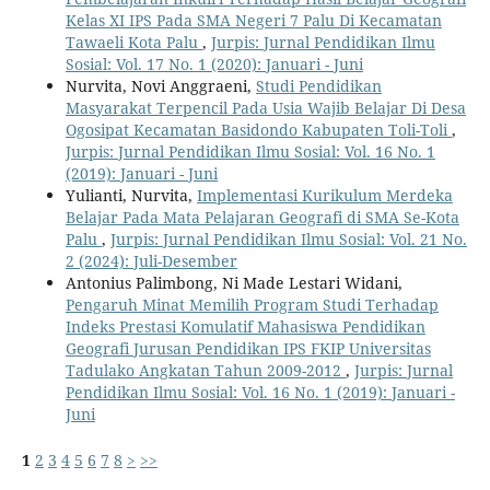
Kelas XI IPS Pada SMA Negeri 7 Palu Di Kecamatan
Tawaeli Kota Palu
,
Jurpis: Jurnal Pendidikan Ilmu
Sosial: Vol. 17 No. 1 (2020): Januari - Juni
Nurvita, Novi Anggraeni,
Studi Pendidikan
Masyarakat Terpencil Pada Usia Wajib Belajar Di Desa
Ogosipat Kecamatan Basidondo Kabupaten Toli-Toli
,
Jurpis: Jurnal Pendidikan Ilmu Sosial: Vol. 16 No. 1
(2019): Januari - Juni
Yulianti, Nurvita,
Implementasi Kurikulum Merdeka
Belajar Pada Mata Pelajaran Geografi di SMA Se-Kota
Palu
,
Jurpis: Jurnal Pendidikan Ilmu Sosial: Vol. 21 No.
2 (2024): Juli-Desember
Antonius Palimbong, Ni Made Lestari Widani,
Pengaruh Minat Memilih Program Studi Terhadap
Indeks Prestasi Komulatif Mahasiswa Pendidikan
Geografi Jurusan Pendidikan IPS FKIP Universitas
Tadulako Angkatan Tahun 2009-2012
,
Jurpis: Jurnal
Pendidikan Ilmu Sosial: Vol. 16 No. 1 (2019): Januari -
Juni
1
2
3
4
5
6
7
8
>
>>