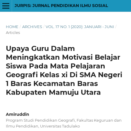
JURPIS: JURNAL PENDIDIKAN ILMU SOSIAL
HOME
/
ARCHIVES
/
VOL. 17 NO. 1 (2020): JANUARI - JUNI
/
Articles
Upaya Guru Dalam
Meningkatkan Motivasi Belajar
Siswa Pada Mata Pelajaran
Geografi Kelas xi Di SMA Negeri
1 Baras Kecamatan Baras
Kabupaten Mamuju Utara
Amiruddin
Program Studi Pendidikan Geografi, Fakultas Keguruan dan
Ilmu Pendidikan, Universitas Tadulako