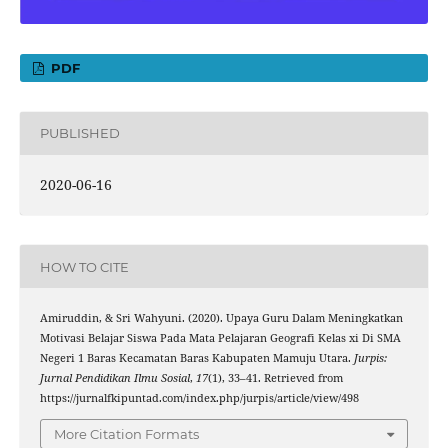
PDF
PUBLISHED
2020-06-16
HOW TO CITE
Amiruddin, & Sri Wahyuni. (2020). Upaya Guru Dalam Meningkatkan
Motivasi Belajar Siswa Pada Mata Pelajaran Geografi Kelas xi Di SMA
Negeri 1 Baras Kecamatan Baras Kabupaten Mamuju Utara.
Jurpis:
Jurnal Pendidikan Ilmu Sosial
,
17
(1), 33–41. Retrieved from
https://jurnalfkipuntad.com/index.php/jurpis/article/view/498
More Citation Formats