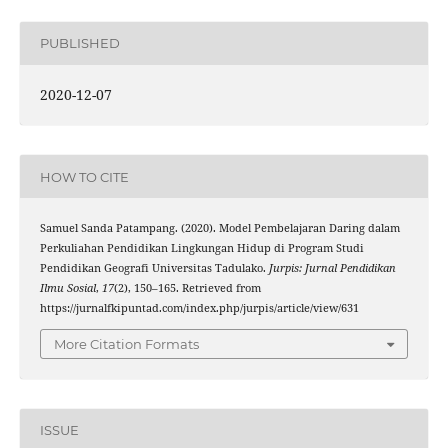
PUBLISHED
2020-12-07
HOW TO CITE
Samuel Sanda Patampang. (2020). Model Pembelajaran Daring dalam
Perkuliahan Pendidikan Lingkungan Hidup di Program Studi
Pendidikan Geografi Universitas Tadulako.
Jurpis: Jurnal Pendidikan
Ilmu Sosial
,
17
(2), 150–165. Retrieved from
https://jurnalfkipuntad.com/index.php/jurpis/article/view/631
More Citation Formats
ISSUE