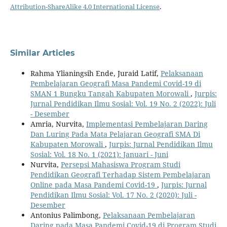
Attribution-ShareAlike 4.0 International License
.
Similar Articles
Rahma Ylianingsih Ende, Juraid Latif,
Pelaksanaan
Pembelajaran Geografi Masa Pandemi Covid-19 di
SMAN 1 Bungku Tangah Kabupaten Morowali
,
Jurpis:
Jurnal Pendidikan Ilmu Sosial: Vol. 19 No. 2 (2022): Juli
- Desember
Amria, Nurvita,
Implementasi Pembelajaran Daring
Dan Luring Pada Mata Pelajaran Geografi SMA Di
Kabupaten Morowali
,
Jurpis: Jurnal Pendidikan Ilmu
Sosial: Vol. 18 No. 1 (2021): Januari - Juni
Nurvita,
Persepsi Mahasiswa Program Studi
Pendidikan Geografi Terhadap Sistem Pembelajaran
Online pada Masa Pandemi Covid-19
,
Jurpis: Jurnal
Pendidikan Ilmu Sosial: Vol. 17 No. 2 (2020): Juli -
Desember
Antonius Palimbong,
Pelaksanaan Pembelajaran
Daring pada Masa Pandemi Covid-19 di Program Studi