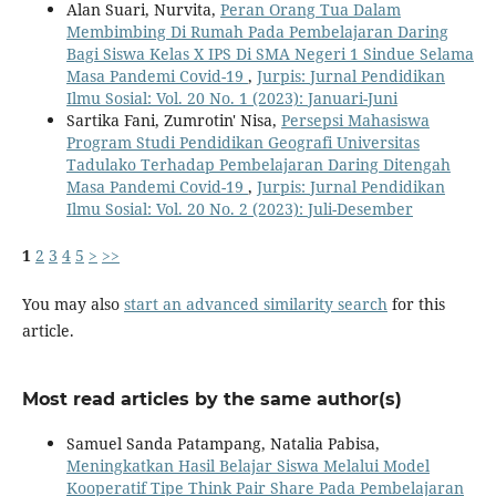
Alan Suari, Nurvita,
Peran Orang Tua Dalam
Membimbing Di Rumah Pada Pembelajaran Daring
Bagi Siswa Kelas X IPS Di SMA Negeri 1 Sindue Selama
Masa Pandemi Covid-19
,
Jurpis: Jurnal Pendidikan
Ilmu Sosial: Vol. 20 No. 1 (2023): Januari-Juni
Sartika Fani, Zumrotin' Nisa,
Persepsi Mahasiswa
Program Studi Pendidikan Geografi Universitas
Tadulako Terhadap Pembelajaran Daring Ditengah
Masa Pandemi Covid-19
,
Jurpis: Jurnal Pendidikan
Ilmu Sosial: Vol. 20 No. 2 (2023): Juli-Desember
1
2
3
4
5
>
>>
You may also
start an advanced similarity search
for this
article.
Most read articles by the same author(s)
Samuel Sanda Patampang, Natalia Pabisa,
Meningkatkan Hasil Belajar Siswa Melalui Model
Kooperatif Tipe Think Pair Share Pada Pembelajaran