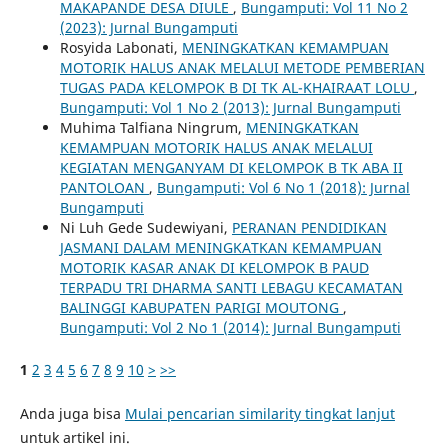
MAKAPANDE DESA DIULE
,
Bungamputi: Vol 11 No 2
(2023): Jurnal Bungamputi
Rosyida Labonati,
MENINGKATKAN KEMAMPUAN
MOTORIK HALUS ANAK MELALUI METODE PEMBERIAN
TUGAS PADA KELOMPOK B DI TK AL-KHAIRAAT LOLU
,
Bungamputi: Vol 1 No 2 (2013): Jurnal Bungamputi
Muhima Talfiana Ningrum,
MENINGKATKAN
KEMAMPUAN MOTORIK HALUS ANAK MELALUI
KEGIATAN MENGANYAM DI KELOMPOK B TK ABA II
PANTOLOAN
,
Bungamputi: Vol 6 No 1 (2018): Jurnal
Bungamputi
Ni Luh Gede Sudewiyani,
PERANAN PENDIDIKAN
JASMANI DALAM MENINGKATKAN KEMAMPUAN
MOTORIK KASAR ANAK DI KELOMPOK B PAUD
TERPADU TRI DHARMA SANTI LEBAGU KECAMATAN
BALINGGI KABUPATEN PARIGI MOUTONG
,
Bungamputi: Vol 2 No 1 (2014): Jurnal Bungamputi
1
2
3
4
5
6
7
8
9
10
>
>>
Anda juga bisa
Mulai pencarian similarity tingkat lanjut
untuk artikel ini.