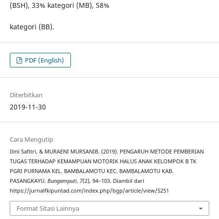
(BSH), 33% kategori (MB), 58%
kategori (BB).
PDF (English)
Diterbitkan
2019-11-30
Cara Mengutip
Ilmi Safitri, & MURAENI MURSANIB. (2019). PENGARUH METODE PEMBERIAN
TUGAS TERHADAP KEMAMPUAN MOTORIK HALUS ANAK KELOMPOK B TK
PGRI PURNAMA KEL. BAMBALAMOTU KEC. BAMBALAMOTU KAB.
PASANGKAYU.
Bungamputi
,
7
(2), 94–103. Diambil dari
https://jurnalfkipuntad.com/index.php/bgp/article/view/5251
Format Sitasi Lainnya