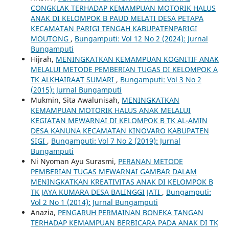
CONGKLAK TERHADAP KEMAMPUAN MOTORIK HALUS
ANAK DI KELOMPOK B PAUD MELATI DESA PETAPA
KECAMATAN PARIGI TENGAH KABUPATENPARIGI
MOUTONG
,
Bungamputi: Vol 12 No 2 (2024): Jurnal
Bungamputi
Hijrah,
MENINGKATKAN KEMAMPUAN KOGNITIF ANAK
MELALUI METODE PEMBERIAN TUGAS DI KELOMPOK A
TK ALKHAIRAAT SUMARI
,
Bungamputi: Vol 3 No 2
(2015): Jurnal Bungamputi
Mukmin, Sita Awalunisah,
MENINGKATKAN
KEMAMPUAN MOTORIK HALUS ANAK MELALUI
KEGIATAN MEWARNAI DI KELOMPOK B TK AL-AMIN
DESA KANUNA KECAMATAN KINOVARO KABUPATEN
SIGI
,
Bungamputi: Vol 7 No 2 (2019): Jurnal
Bungamputi
Ni Nyoman Ayu Surasmi,
PERANAN METODE
PEMBERIAN TUGAS MEWARNAI GAMBAR DALAM
MENINGKATKAN KREATIVITAS ANAK DI KELOMPOK B
TK JAYA KUMARA DESA BALINGGI JATI
,
Bungamputi:
Vol 2 No 1 (2014): Jurnal Bungamputi
Anazia,
PENGARUH PERMAINAN BONEKA TANGAN
TERHADAP KEMAMPUAN BERBICARA PADA ANAK DI TK