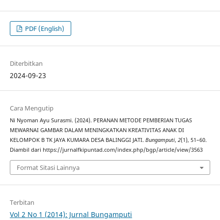
PDF (English)
Diterbitkan
2024-09-23
Cara Mengutip
Ni Nyoman Ayu Surasmi. (2024). PERANAN METODE PEMBERIAN TUGAS
MEWARNAI GAMBAR DALAM MENINGKATKAN KREATIVITAS ANAK DI
KELOMPOK B TK JAYA KUMARA DESA BALINGGI JATI.
Bungamputi
,
2
(1), 51–60.
Diambil dari https://jurnalfkipuntad.com/index.php/bgp/article/view/3563
Format Sitasi Lainnya
Terbitan
Vol 2 No 1 (2014): Jurnal Bungamputi