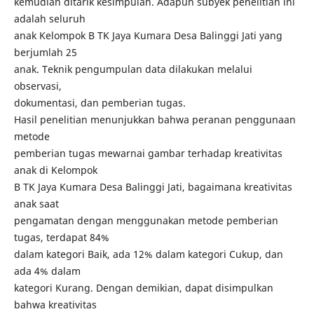
kemudian ditarik kesimpulan. Adapun subyek penelitian ini
adalah seluruh
anak Kelompok B TK Jaya Kumara Desa Balinggi Jati yang
berjumlah 25
anak. Teknik pengumpulan data dilakukan melalui
observasi,
dokumentasi, dan pemberian tugas.
Hasil penelitian menunjukkan bahwa peranan penggunaan
metode
pemberian tugas mewarnai gambar terhadap kreativitas
anak di Kelompok
B TK Jaya Kumara Desa Balinggi Jati, bagaimana kreativitas
anak saat
pengamatan dengan menggunakan metode pemberian
tugas, terdapat 84%
dalam kategori Baik, ada 12% dalam kategori Cukup, dan
ada 4% dalam
kategori Kurang. Dengan demikian, dapat disimpulkan
bahwa kreativitas