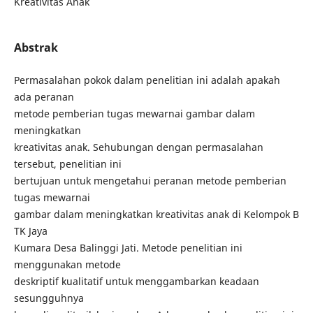
Kreativitas Anak
Abstrak
Permasalahan pokok dalam penelitian ini adalah apakah
ada peranan
metode pemberian tugas mewarnai gambar dalam
meningkatkan
kreativitas anak. Sehubungan dengan permasalahan
tersebut, penelitian ini
bertujuan untuk mengetahui peranan metode pemberian
tugas mewarnai
gambar dalam meningkatkan kreativitas anak di Kelompok B
TK Jaya
Kumara Desa Balinggi Jati. Metode penelitian ini
menggunakan metode
deskriptif kualitatif untuk menggambarkan keadaan
sesungguhnya