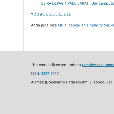
B3 RA DEPAG 1 PALU BARAT
,
Bungamputi: 
1
2
3
4
5
6
7
8
9
10
>
>>
Anda juga bisa
Mulai pencarian similarity tingka
This work is licensed under a
Creative Commons 
ISSN: 2337-7917
Alamat: Jl. Soekarno Hatta No.Km. 9, Tondo, Kec