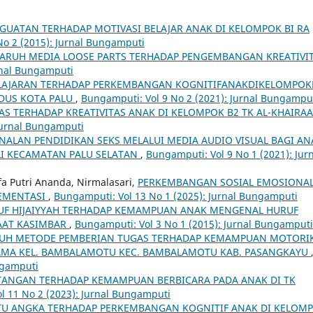
UATAN TERHADAP MOTIVASI BELAJAR ANAK DI KELOMPOK BI RA
No 2 (2015): Jurnal Bungamputi
ARUH MEDIA LOOSE PARTS TERHADAP PENGEMBANGAN KREATIVI
rnal Bungamputi
LAJARAN TERHADAP PERKEMBANGAN KOGNITIFANAKDIKELOMPOK
DUS KOTA PALU
,
Bungamputi: Vol 9 No 2 (2021): Jurnal Bungampu
TERHADAP KREATIVITAS ANAK DI KELOMPOK B2 TK AL-KHAIRAA
Jurnal Bungamputi
NALAN PENDIDIKAN SEKS MELALUI MEDIA AUDIO VISUAL BAGI AN
ULI KECAMATAN PALU SELATAN
,
Bungamputi: Vol 9 No 1 (2021): Jur
fa Putri Ananda, Nirmalasari,
PERKEMBANGAN SOSIAL EMOSIONA
LEMENTASI
,
Bungamputi: Vol 13 No 1 (2025): Jurnal Bungamputi
UF HIJAIYYAH TERHADAP KEMAMPUAN ANAK MENGENAL HURUF
RAAT KASIMBAR
,
Bungamputi: Vol 3 No 1 (2015): Jurnal Bungamputi
UH METODE PEMBERIAN TUGAS TERHADAP KEMAMPUAN MOTORI
AMA KEL. BAMBALAMOTU KEC. BAMBALAMOTU KAB. PASANGKAYU
ngamputi
ANGAN TERHADAP KEMAMPUAN BERBICARA PADA ANAK DI TK
l 11 No 2 (2023): Jurnal Bungamputi
U ANGKA TERHADAP PERKEMBANGAN KOGNITIF ANAK DI KELOM