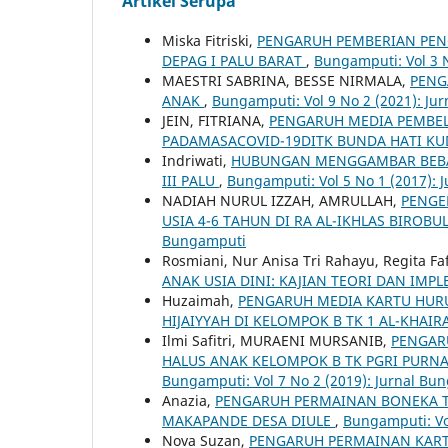
Artikel Serupa
Miska Fitriski,
PENGARUH PEMBERIAN PENG
DEPAG I PALU BARAT
,
Bungamputi: Vol 3 
MAESTRI SABRINA, BESSE NIRMALA,
PENG
ANAK
,
Bungamputi: Vol 9 No 2 (2021): Ju
JEIN, FITRIANA,
PENGARUH MEDIA PEMBE
PADAMASACOVID-19DITK BUNDA HATI KU
Indriwati,
HUBUNGAN MENGGAMBAR BEBAS 
III PALU
,
Bungamputi: Vol 5 No 1 (2017): 
NADIAH NURUL IZZAH, AMRULLAH,
PENGE
USIA 4-6 TAHUN DI RA AL-IKHLAS BIROB
Bungamputi
Rosmiani, Nur Anisa Tri Rahayu, Regita Fa
ANAK USIA DINI: KAJIAN TEORI DAN IMP
Huzaimah,
PENGARUH MEDIA KARTU HUR
HIJAIYYAH DI KELOMPOK B TK 1 AL-KHAI
Ilmi Safitri, MURAENI MURSANIB,
PENGAR
HALUS ANAK KELOMPOK B TK PGRI PURN
Bungamputi: Vol 7 No 2 (2019): Jurnal Bu
Anazia,
PENGARUH PERMAINAN BONEKA T
MAKAPANDE DESA DIULE
,
Bungamputi: Vo
Nova Suzan,
PENGARUH PERMAINAN KART