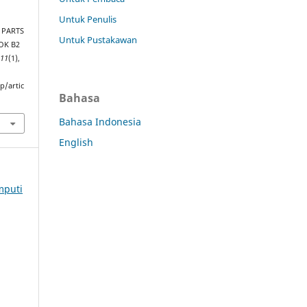
Untuk Penulis
 PARTS
Untuk Pustakawan
OK B2
,
11
(1),
p/artic
Bahasa
Bahasa Indonesia
English
mputi