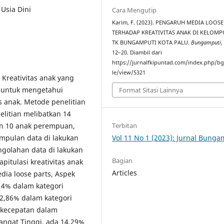
 Usia Dini
Cara Mengutip
Karim, F. (2023). PENGARUH MEDIA LOOSE
TERHADAP KREATIVITAS ANAK DI KELOMP
TK BUNGAMPUTI KOTA PALU.
Bungamputi
12–20. Diambil dari
https://jurnalfkipuntad.com/index.php/bg
le/view/5321
 Kreativitas anak yang
h untuk mengetahui
Format Sitasi Lainnya
s anak. Metode penelitian
elitian melibatkan 14
 dan 10 anak perempuan,
Terbitan
umpulan data di lakukan
Vol 11 No 1 (2023): Jurnal Bunga
ngolahan data di lakukan
Bagian
pitulasi kreativitas anak
Articles
ia loose parts, Aspek
14% dalam kategori
 42,86% dalam kategori
 kecepatan dalam
angat Tinggi, ada 14,29%