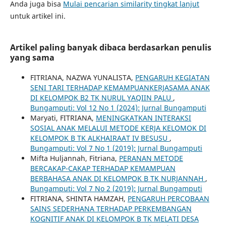
Anda juga bisa
Mulai pencarian similarity tingkat lanjut
untuk artikel ini.
Artikel paling banyak dibaca berdasarkan penulis
yang sama
FITRIANA, NAZWA YUNALISTA,
PENGARUH KEGIATAN
SENI TARI TERHADAP KEMAMPUANKERJASAMA ANAK
DI KELOMPOK B2 TK NURUL YAQIIN PALU
,
Bungamputi: Vol 12 No 1 (2024): Jurnal Bungamputi
Maryati, FITRIANA,
MENINGKATKAN INTERAKSI
SOSIAL ANAK MELALUI METODE KERJA KELOMOK DI
KELOMPOK B TK ALKHAIRAAT IV BESUSU
,
Bungamputi: Vol 7 No 1 (2019): Jurnal Bungamputi
Mifta Huljannah, Fitriana,
PERANAN METODE
BERCAKAP-CAKAP TERHADAP KEMAMPUAN
BERBAHASA ANAK DI KELOMPOK B TK NURJANNAH
,
Bungamputi: Vol 7 No 2 (2019): Jurnal Bungamputi
FITRIANA, SHINTA HAMZAH,
PENGARUH PERCOBAAN
SAINS SEDERHANA TERHADAP PERKEMBANGAN
KOGNITIF ANAK DI KELOMPOK B TK MELATI DESA