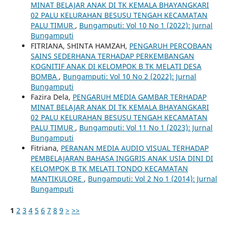
MINAT BELAJAR ANAK DI TK KEMALA BHAYANGKARI
02 PALU KELURAHAN BESUSU TENGAH KECAMATAN
PALU TIMUR
,
Bungamputi: Vol 10 No 1 (2022): Jurnal
Bungamputi
FITRIANA, SHINTA HAMZAH,
PENGARUH PERCOBAAN
SAINS SEDERHANA TERHADAP PERKEMBANGAN
KOGNITIF ANAK DI KELOMPOK B TK MELATI DESA
BOMBA
,
Bungamputi: Vol 10 No 2 (2022): Jurnal
Bungamputi
Fazira Dela,
PENGARUH MEDIA GAMBAR TERHADAP
MINAT BELAJAR ANAK DI TK KEMALA BHAYANGKARI
02 PALU KELURAHAN BESUSU TENGAH KECAMATAN
PALU TIMUR
,
Bungamputi: Vol 11 No 1 (2023): Jurnal
Bungamputi
Fitriana,
PERANAN MEDIA AUDIO VISUAL TERHADAP
PEMBELAJARAN BAHASA INGGRIS ANAK USIA DINI DI
KELOMPOK B TK MELATI TONDO KECAMATAN
MANTIKULORE
,
Bungamputi: Vol 2 No 1 (2014): Jurnal
Bungamputi
1
2
3
4
5
6
7
8
9
>
>>