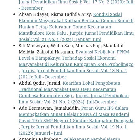
Jurnal Pendidikan Ilmu Sosial: Vol. 17 No. 2 (2020): Juli
- Desember
Ahsan Hdayat, Risma Fadhila Arsy,
Kondisi Sosial
Ekonomi Masyarakat Korban Bencana Gempa Bumi di
Hunian Tetap Kelurahan Tondo Kecamatan
Mantikulore Kota Palu
,
Jurpis: Jurnal Pendidikan Ilmu
Sosial: Vol. 21 No. 1 (2024): Januari-Juni
Siti Marwiyah, Widia Sari, Murtias Puji, Maudatul
Melidia, Zairotul Hasanah,
Evaluasi Kebijakan PPKM
Level 4 Dampaknya Terhadap Sosial Ekonomi
Masyarakat di Kelurahan Kanigaran Kota Probolinggo
,
Jurpis: Jurnal Pendidikan Ilmu Sosial: Vol. 18 No. 2
(2021): Juli - Desember
Abdul Qodir, Juraid,
Kearifan Lokal Pengobatan
Tradisional Masyarakat Desa OMU Kecamatan
Gumbasa Kabupaten Sigi
,
Jurpis: Jurnal Pendidikan
Ilmu Sosial: Vol. 21 No. 2 (2024): Juli-Desember
Ade Dermawan, Jamaluddin,
Peran Guru IPS dalam
Meningkatkan Minat Belajar Siswa di Masa Pandemi
Covid-19 di SMP Negeri 1 Sindue Kabupaten Donggala
,
Jurpis: Jurnal Pendidikan Ilmu Sosial: Vol. 19 No. 1
(2022): Januari - Juni
Antonius Palimbong,
Pelaksanaan Pembelajaran