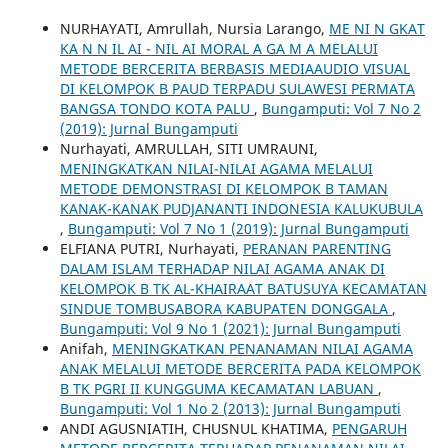
NURHAYATI, Amrullah, Nursia Larango,
ME NI N GKAT
KA N N IL AI - NIL AI MORAL A GA M A MELALUI
METODE BERCERITA BERBASIS MEDIAAUDIO VISUAL
DI KELOMPOK B PAUD TERPADU SULAWESI PERMATA
BANGSA TONDO KOTA PALU
,
Bungamputi: Vol 7 No 2
(2019): Jurnal Bungamputi
Nurhayati, AMRULLAH, SITI UMRAUNI,
MENINGKATKAN NILAI-NILAI AGAMA MELALUI
METODE DEMONSTRASI DI KELOMPOK B TAMAN
KANAK-KANAK PUDJANANTI INDONESIA KALUKUBULA
,
Bungamputi: Vol 7 No 1 (2019): Jurnal Bungamputi
ELFIANA PUTRI, Nurhayati,
PERANAN PARENTING
DALAM ISLAM TERHADAP NILAI AGAMA ANAK DI
KELOMPOK B TK AL-KHAIRAAT BATUSUYA KECAMATAN
SINDUE TOMBUSABORA KABUPATEN DONGGALA
,
Bungamputi: Vol 9 No 1 (2021): Jurnal Bungamputi
Anifah,
MENINGKATKAN PENANAMAN NILAI AGAMA
ANAK MELALUI METODE BERCERITA PADA KELOMPOK
B TK PGRI II KUNGGUMA KECAMATAN LABUAN
,
Bungamputi: Vol 1 No 2 (2013): Jurnal Bungamputi
ANDI AGUSNIATIH, CHUSNUL KHATIMA,
PENGARUH