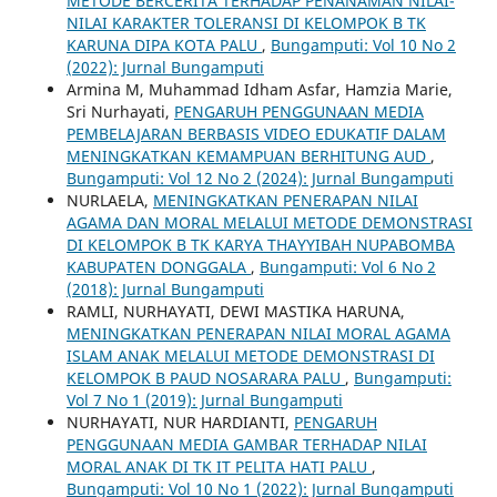
METODE BERCERITA TERHADAP PENANAMAN NILAI-
NILAI KARAKTER TOLERANSI DI KELOMPOK B TK
KARUNA DIPA KOTA PALU
,
Bungamputi: Vol 10 No 2
(2022): Jurnal Bungamputi
Armina M, Muhammad Idham Asfar, Hamzia Marie,
Sri Nurhayati,
PENGARUH PENGGUNAAN MEDIA
PEMBELAJARAN BERBASIS VIDEO EDUKATIF DALAM
MENINGKATKAN KEMAMPUAN BERHITUNG AUD
,
Bungamputi: Vol 12 No 2 (2024): Jurnal Bungamputi
NURLAELA,
MENINGKATKAN PENERAPAN NILAI
AGAMA DAN MORAL MELALUI METODE DEMONSTRASI
DI KELOMPOK B TK KARYA THAYYIBAH NUPABOMBA
KABUPATEN DONGGALA
,
Bungamputi: Vol 6 No 2
(2018): Jurnal Bungamputi
RAMLI, NURHAYATI, DEWI MASTIKA HARUNA,
MENINGKATKAN PENERAPAN NILAI MORAL AGAMA
ISLAM ANAK MELALUI METODE DEMONSTRASI DI
KELOMPOK B PAUD NOSARARA PALU
,
Bungamputi:
Vol 7 No 1 (2019): Jurnal Bungamputi
NURHAYATI, NUR HARDIANTI,
PENGARUH
PENGGUNAAN MEDIA GAMBAR TERHADAP NILAI
MORAL ANAK DI TK IT PELITA HATI PALU
,
Bungamputi: Vol 10 No 1 (2022): Jurnal Bungamputi