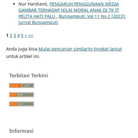
Nur Hardianti,
PENGARUH PENGGUNAAN MEDIA
GAMBAR TERHADAP NILAI MORAL ANAK DI TK IT
PELITA HATI PALU
,
Bungamputi: Vol 11 No 2 (2023):
Jurnal Bungamputi
1
2
3
4
5
>
>>
Anda juga bisa
Mulai pencarian similarity tingkat lanjut
untuk artikel ini.
Terbitan Terkini
Informasi