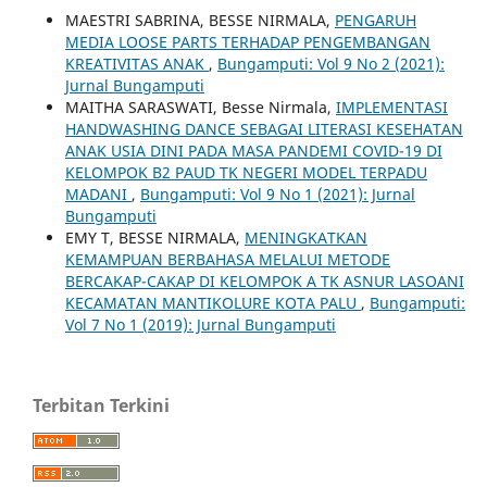
MAESTRI SABRINA, BESSE NIRMALA,
PENGARUH
MEDIA LOOSE PARTS TERHADAP PENGEMBANGAN
KREATIVITAS ANAK
,
Bungamputi: Vol 9 No 2 (2021):
Jurnal Bungamputi
MAITHA SARASWATI, Besse Nirmala,
IMPLEMENTASI
HANDWASHING DANCE SEBAGAI LITERASI KESEHATAN
ANAK USIA DINI PADA MASA PANDEMI COVID-19 DI
KELOMPOK B2 PAUD TK NEGERI MODEL TERPADU
MADANI
,
Bungamputi: Vol 9 No 1 (2021): Jurnal
Bungamputi
EMY T, BESSE NIRMALA,
MENINGKATKAN
KEMAMPUAN BERBAHASA MELALUI METODE
BERCAKAP-CAKAP DI KELOMPOK A TK ASNUR LASOANI
KECAMATAN MANTIKOLURE KOTA PALU
,
Bungamputi:
Vol 7 No 1 (2019): Jurnal Bungamputi
Terbitan Terkini