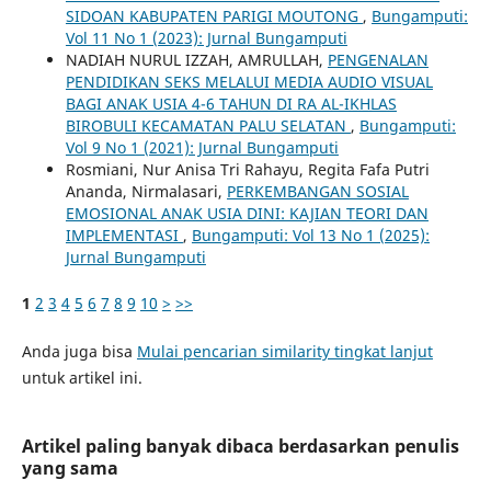
SIDOAN KABUPATEN PARIGI MOUTONG
,
Bungamputi:
Vol 11 No 1 (2023): Jurnal Bungamputi
NADIAH NURUL IZZAH, AMRULLAH,
PENGENALAN
PENDIDIKAN SEKS MELALUI MEDIA AUDIO VISUAL
BAGI ANAK USIA 4-6 TAHUN DI RA AL-IKHLAS
BIROBULI KECAMATAN PALU SELATAN
,
Bungamputi:
Vol 9 No 1 (2021): Jurnal Bungamputi
Rosmiani, Nur Anisa Tri Rahayu, Regita Fafa Putri
Ananda, Nirmalasari,
PERKEMBANGAN SOSIAL
EMOSIONAL ANAK USIA DINI: KAJIAN TEORI DAN
IMPLEMENTASI
,
Bungamputi: Vol 13 No 1 (2025):
Jurnal Bungamputi
1
2
3
4
5
6
7
8
9
10
>
>>
Anda juga bisa
Mulai pencarian similarity tingkat lanjut
untuk artikel ini.
Artikel paling banyak dibaca berdasarkan penulis
yang sama