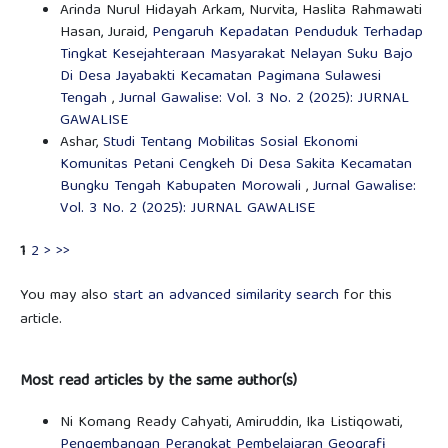
Arinda Nurul Hidayah Arkam, Nurvita, Haslita Rahmawati
Hasan, Juraid,
Pengaruh Kepadatan Penduduk Terhadap
Tingkat Kesejahteraan Masyarakat Nelayan Suku Bajo
Di Desa Jayabakti Kecamatan Pagimana Sulawesi
Tengah
,
Jurnal Gawalise: Vol. 3 No. 2 (2025): JURNAL
GAWALISE
Ashar,
Studi Tentang Mobilitas Sosial Ekonomi
Komunitas Petani Cengkeh Di Desa Sakita Kecamatan
Bungku Tengah Kabupaten Morowali
,
Jurnal Gawalise:
Vol. 3 No. 2 (2025): JURNAL GAWALISE
1
2
>
>>
You may also
start an advanced similarity search
for this
article.
Most read articles by the same author(s)
Ni Komang Ready Cahyati, Amiruddin, Ika Listiqowati,
Pengembangan Perangkat Pembelajaran Geografi