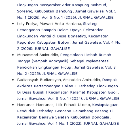
Lingkungan Masyarakat Adat Kampung Mahmud,
Soreang, Kabupaten Bandung
,
Jurnal Gawalise: Vol. 5
No. 1 (2026): Vol. 5 No. 1 (2026): JURNAL GAWALISE
Lely Ersilya, Mawari, Anita Hardanu,
Strategi
Penanganan Sampah Dalam Upaya Pelestarian
Lingkungan Pantai di Desa Boneatiro, Kecamatan
Kapontori Kabupaten Buton
,
Jurnal Gawalise: Vol. 4 No.
2 (2026): JURNAL GAWALISE
Muhammad Aminuddin,
Pengelolaan Limbah Rumah
Tangga (Sampah Anorganik) Sebagai Implementasi
Pendidikan Lingkungan Hidup
,
Jurnal Gawalise: Vol. 3
No. 2 (2025): JURNAL GAWALISE
Budiansyah Budiansyah, Amiruddin Amiruddin,
Dampak
Aktivitas Pertambangan Galian C Terhadap Lingkungan
Di Desa Busak I Kecamatan Karamat Kabupaten Buol
,
Jurnal Gawalise: Vol. 3 No. 1 (2024): JURNAL GAWALISE
Haerunas Haerunas, Lilik Prihadi Utomo,
Kesiapsiagaan
Penduduk Terhadap Bencana Gelombang Pasang Di
Kecamatan Banawa Selatan Kabupaten Donggala
,
Jurnal Gawalise: Vol. 1 No. 1 (2022): JURNAL GAWALISE