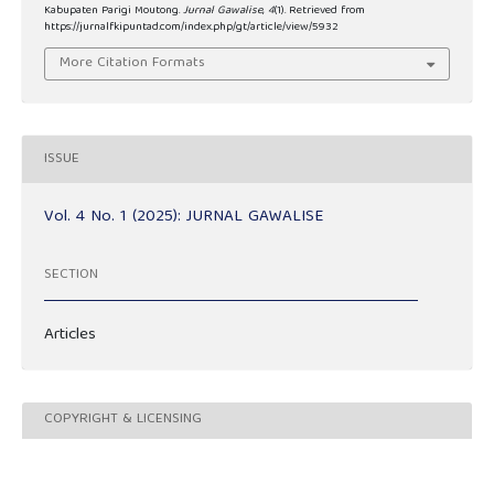
Kabupaten Parigi Moutong.
Jurnal Gawalise
,
4
(1). Retrieved from
https://jurnalfkipuntad.com/index.php/gt/article/view/5932
More Citation Formats
ISSUE
Vol. 4 No. 1 (2025): JURNAL GAWALISE
SECTION
Articles
COPYRIGHT & LICENSING