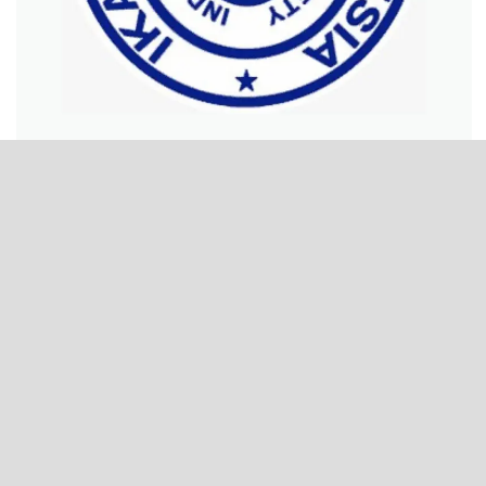
POLICIES
Publication Ethics
Open Access Policy
License Term
Plagiarism Policy