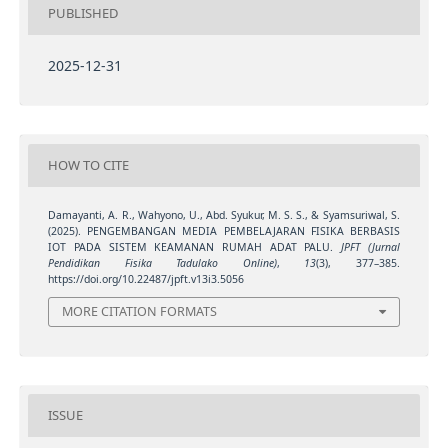
PUBLISHED
2025-12-31
HOW TO CITE
Damayanti, A. R., Wahyono, U., Abd. Syukur, M. S. S., & Syamsuriwal, S.
(2025). PENGEMBANGAN MEDIA PEMBELAJARAN FISIKA BERBASIS
IOT PADA SISTEM KEAMANAN RUMAH ADAT PALU.
JPFT (Jurnal
Pendidikan Fisika Tadulako Online)
,
13
(3), 377–385.
https://doi.org/10.22487/jpft.v13i3.5056
MORE CITATION FORMATS
ISSUE