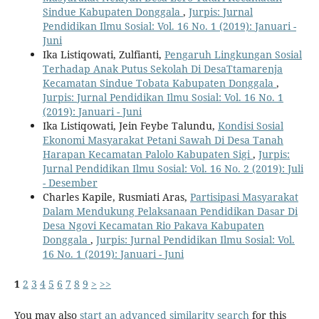
Sindue Kabupaten Donggala
,
Jurpis: Jurnal
Pendidikan Ilmu Sosial: Vol. 16 No. 1 (2019): Januari -
Juni
Ika Listiqowati, Zulfianti,
Pengaruh Lingkungan Sosial
Terhadap Anak Putus Sekolah Di DesaTtamarenja
Kecamatan Sindue Tobata Kabupaten Donggala
,
Jurpis: Jurnal Pendidikan Ilmu Sosial: Vol. 16 No. 1
(2019): Januari - Juni
Ika Listiqowati, Jein Feybe Talundu,
Kondisi Sosial
Ekonomi Masyarakat Petani Sawah Di Desa Tanah
Harapan Kecamatan Palolo Kabupaten Sigi
,
Jurpis:
Jurnal Pendidikan Ilmu Sosial: Vol. 16 No. 2 (2019): Juli
- Desember
Charles Kapile, Rusmiati Aras,
Partisipasi Masyarakat
Dalam Mendukung Pelaksanaan Pendidikan Dasar Di
Desa Ngovi Kecamatan Rio Pakava Kabupaten
Donggala
,
Jurpis: Jurnal Pendidikan Ilmu Sosial: Vol.
16 No. 1 (2019): Januari - Juni
1
2
3
4
5
6
7
8
9
>
>>
You may also
start an advanced similarity search
for this