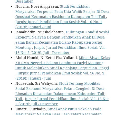
Desember
Nurvita, Novi Anggraeni,
Studi Pendidikan
Masyarakat Terpencil Pada Usia Wajib Belajar Di Desa
Ogosipat Kecamatan Basidondo Kabupaten Toli-Toli
,
Jurpis: Jurnal Pendidikan Ilmu Sosial: Vol. 16 No. 1
(2019): Januari - Juni
Jamaluddin, Nursholahatun,
Hubungan Kondisi Sosial
Ekonomi Nelayan Dengan Pendidikan Anak Di Desa
Sama Bahari Kecamatan Bolano Kabupaten Parigi
Moutong
,
Jurpis: Jurnal Pendidikan Ilmu Sosial: Vol.
16 No. 2 (2019): Juli - Desember
Abdul Hamid, Ni Ketut Eka Yulianti,
Minat Siswa Kelas
XII SMA Negeri 1 Bolano Lambunu Parigi Moutong
Untuk Melanjutkan Studi Kejenjang Perguruan Tinggi
,
Jurpis: Jurnal Pendidikan Ilmu Sosial: Vol. 16 No. 1
(2019): Januari - Juni
Nuraedah, Sri Wahyuni,
Studi Tentang Mobilitas
Sosial Ekonomi Masyarakat Petani Cengkeh Di Desa
Lingadan Kecamatan Dakopemean Kabupaten Toli-
Toli
,
Jurpis: Jurnal Pendidikan Ilmu Sosial: Vol. 16 No.
2 (2019): Juli - Desember
Junarti, Sutriadin,
Studi Anak Putus Sekolah Pada
Masyarakat Nelayan Desa Lero Tatari Kecamatan