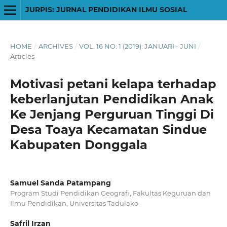
JURPIS: JURNAL PENDIDIKAN ILMU SOSIAL
HOME
/
ARCHIVES
/
VOL. 16 NO. 1 (2019): JANUARI - JUNI
/
Articles
Motivasi petani kelapa terhadap
keberlanjutan Pendidikan Anak
Ke Jenjang Perguruan Tinggi Di
Desa Toaya Kecamatan Sindue
Kabupaten Donggala
Samuel Sanda Patampang
Program Studi Pendidikan Geografi, Fakultas Keguruan dan
Ilmu Pendidikan, Universitas Tadulako
Safril Irzan